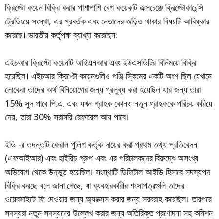
ক্রিপ্টো কয়েন বিক্রি করার পাশাপাশি বেশ কয়েকটি এক্সচেঞ্জে ক্রিপ্টোকারেন্সি
ট্রেডিংয়ে সংস্থা, এর প্রবর্তক এবং নেতাদের জড়িত থাকার বিষয়টি আবিষ্কার
করেছে। ভারতীয় কর্তৃপক্ষ ব্যাখ্যা করেছেন:
এইচআর ক্রিপ্টো কয়েনটি আইএনআর এবং ইউএসডিটির বিনিময়ে বিক্রি
হয়েছিল। এইচআর ক্রিপ্টো কয়েনগুলিও পঞ্জি স্কিমের একটি অংশ ছিল যেখানে
লোকেরা তাদের অর্থ বিনিয়োগের জন্য প্রলুব্ধ করা হয়েছিল যার জন্য তারা
15% সুদ পাবে পি.এ. এবং যখন গ্রাহক কোনও নতুন গ্রাহককে পরিচয় করিয়ে
দেয়, তারা 30% সরাসরি রেফারেল আয় পাবে।
ইডি -র তদন্তটি কেরাল পুলিশ কর্তৃক দায়ের করা প্রথম তথ্য প্রতিবেদন
(এফআইআর) এবং হাইরিচ গ্রুপ এবং এর পরিচালকদের বিরুদ্ধে অসংখ্য
অভিযোগ থেকে উদ্ভূত হয়েছিল। সংস্থাটি ডিজিটাল আইডি হিসাবে সদস্যপদ
বিক্রি করছে বলে জানা গেছে, যা ব্যবহারকারীর শংসাপত্রগুলি তাদের
ওয়েবসাইটে ফি দেওয়ার জন্য অ্যাক্সেস করার জন্য সরবরাহ করেছিল। তারপরে
সদস্যরা নতুন সদস্যদের উল্লেখ করার জন্য অতিরিক্ত প্রণোদনা সহ কমিশন