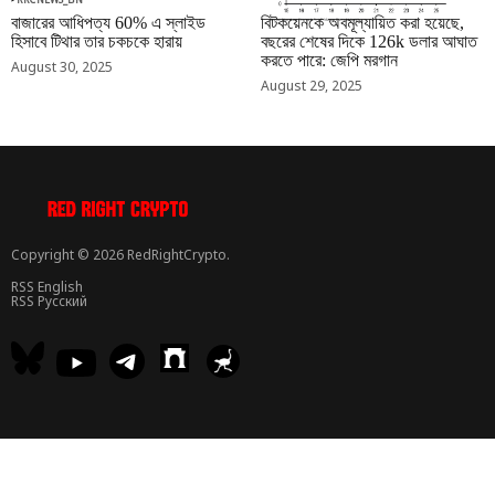
বাজারের আধিপত্য 60% এ স্লাইড
বিটকয়েনকে অবমূল্যায়িত করা হয়েছে,
হিসাবে টিথার তার চকচকে হারায়
বছরের শেষের দিকে 126k ডলার আঘাত
করতে পারে: জেপি মরগান
August 30, 2025
August 29, 2025
Copyright © 2026 RedRightCrypto.
RSS English
RSS Русский