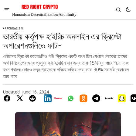
Humanism Decentralization Anonimity
RRCNEWS_BN
ভারতীয় কর্তৃপক্ষ হাইরিচ অনলাইন এর ক্রিপ্টো
অপারেশনগুলিতে ফাটল
এইচআর ক্রিপ্টো কয়েনগুলিও পঞ্জি স্কিমের একটি অংশ ছিল যেখানে লোকেরা তাদের
অর্থ বিনিয়োগের জন্য প্রলুব্ধ করা হয়েছিল যার জন্য তারা 15% সুদ পাবে পি.এ. এবং
যখন গ্রাহক কোনও নতুন গ্রাহককে পরিচয় করিয়ে দেয়, তারা 30% সরাসরি রেফারেল
আয় পাবে
Updated
June 16, 2024
V
Chia
$1.37
-2.49%