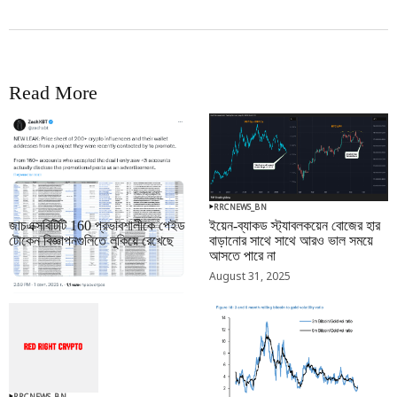
Read More
RRCNEWS_BN
RRCNEWS_BN
জাচএক্সবিটিটি 160 প্রভাবশালীকে পেইড
ইয়েন-ব্যাকড স্ট্যাবলকয়েন বোজের হার
টোকেন বিজ্ঞাপনগুলিতে লুকিয়ে রেখেছে
বাড়ানোর সাথে সাথে আরও ভাল সময়ে
আসতে পারে না
September 01, 2025
August 31, 2025
RRCNEWS_BN
RRCNEWS_BN