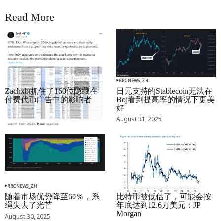
Read More
RRCNEWS_ZH
RRCNEWS_ZH
Zachxbt抓住了160位隐藏在
日元支持的Stablecoin无法在
付费代币广告中的影响者
Boj看到提高率的情况下更美
好
September 01, 2025
August 31, 2025
RRCNEWS_ZH
RRCNEWS_ZH
随着市场优势降至60％，系
比特币被低估了，可能会按
绳失去了光芒
年底达到12.6万美元：JP
Morgan
August 30, 2025