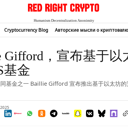
Humanism Decentralization Anonimity
Cryptocurrency Blog
Авторские мысли о криптовал
lie Gifford，宣布基
TS基金
基金之一 Baillie Gifford 宣布推出基于以太
 2025