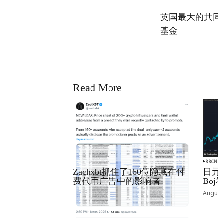
英国最大的共同基
基金
Read More
RRCNEWS_ZH
RRCN
Zachxbt抓住了160位隐藏在付
日元
费代币广告中的影响者
B
September 01, 2025
Augus