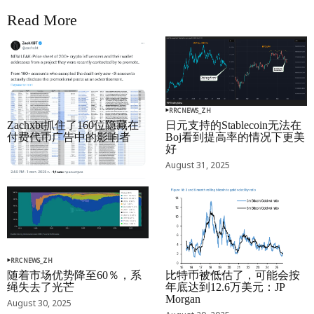
Read More
RRCNEWS_ZH
RRCNEWS_ZH
Zachxbt抓住了160位隐藏在
日元支持的Stablecoin无法在
付费代币广告中的影响者
Boj看到提高率的情况下更美
好
September 01, 2025
August 31, 2025
RRCNEWS_ZH
RRCNEWS_ZH
随着市场优势降至60％，系
比特币被低估了，可能会按
绳失去了光芒
年底达到12.6万美元：JP
Morgan
August 30, 2025