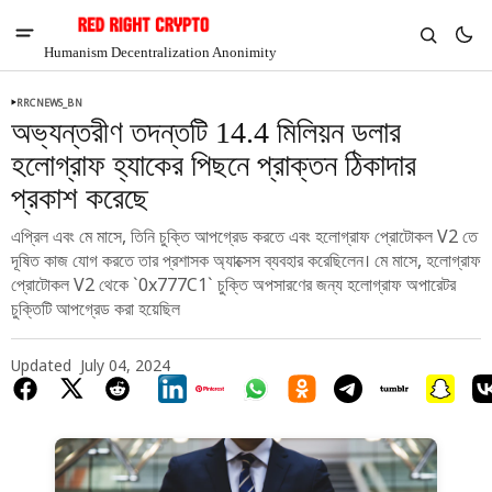
Humanism Decentralization Anonimity
RRCNEWS_BN
অভ্যন্তরীণ তদন্তটি 14.4 মিলিয়ন ডলার
হলোগ্রাফ হ্যাকের পিছনে প্রাক্তন ঠিকাদার
প্রকাশ করেছে
এপ্রিল এবং মে মাসে, তিনি চুক্তি আপগ্রেড করতে এবং হলোগ্রাফ প্রোটোকল V2 তে
দূষিত কাজ যোগ করতে তার প্রশাসক অ্যাক্সেস ব্যবহার করেছিলেন। মে মাসে, হলোগ্রাফ
প্রোটোকল V2 থেকে `0x777C1` চুক্তি অপসারণের জন্য হলোগ্রাফ অপারেটর
চুক্তিটি আপগ্রেড করা হয়েছিল
Updated
July 04, 2024
V
Chia
$1.41
-6.59%