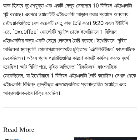
কাজ হিসাবে মুখোশযুক্ত এবং একটি সেতুর লেনদেনে 10 বিলিয়ন এইচএলজি
পুষ্ট করেছে। এরপরে ওয়ালেটটি এইচএলজি আড়াল করার প্রয়াসে অন্যান্য
নেটওয়ার্কগুলিতে বেশ কয়েকটি সেতু কাজ তৈরি করে। 9:20 এএম ইউটিসি
-তে, `0xc0ffee` ওয়ালেটটি ম্যান্টল থেকে ইথেরিয়ামে 1 বিলিয়ন
এইচএলজির জন্য একটি সেতুর লেনদেন তৈরি করেছে। ইথেরিয়ামে, দূষিত
অভিনেতা ম্যানুয়ালি হোলোগ্রাফোপারেটর চুক্তিতে `এক্সিকিউটজব` ফাংশনটিকে
ডেকেছিলেন। অবৈধ গ্যাস পরামিতিগুলির কারণে কাজটি কার্যকর করতে ব্যর্থ
হয়েছিল। আট মিনিট পরে, দূষিত অভিনেতা `রিকভিজব` ফাংশনটিকে
ডেকেছিলেন, যা ইথেরিয়ামে 1 বিলিয়ন এইচএলজি তৈরি করেছিল। সেখান থেকে
এইচএলজি বিভিন্ন কেন্দ্রীভূত এক্সচেঞ্জগুলিতে স্থানান্তরিত হয়েছিল এবং
আক্রমণাত্মকভাবে বিক্রি হয়েছিল।
Read More