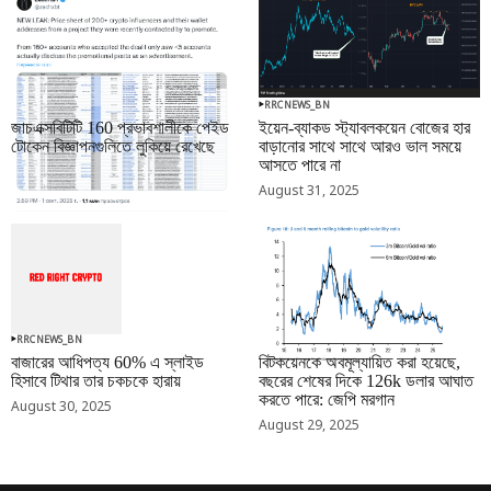
RRCNEWS_BN
RRCNEWS_BN
জাচএক্সবিটিটি 160 প্রভাবশালীকে পেইড
ইয়েন-ব্যাকড স্ট্যাবলকয়েন বোজের হার
টোকেন বিজ্ঞাপনগুলিতে লুকিয়ে রেখেছে
বাড়ানোর সাথে সাথে আরও ভাল সময়ে
আসতে পারে না
September 01, 2025
August 31, 2025
RRCNEWS_BN
RRCNEWS_BN
বাজারের আধিপত্য 60% এ স্লাইড
বিটকয়েনকে অবমূল্যায়িত করা হয়েছে,
হিসাবে টিথার তার চকচকে হারায়
বছরের শেষের দিকে 126k ডলার আঘাত
করতে পারে: জেপি মরগান
August 30, 2025
August 29, 2025