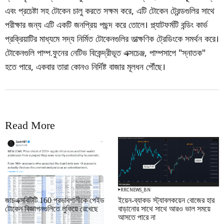
এবং প্রচেষ্টা সহ টোকেন চালু করতে সক্ষম করে, এটি টোকেন ট্রেন্ডগুলির সাথে
পরীক্ষার জন্য এটি একটি জনপ্রিয় পছন্দ করে তোলে। প্ল্যাটফর্মটি বন্ডিং কার্ভ
প্রক্রিয়াটির মাধ্যমে সদ্য নির্মিত টোকেনগুলির তাত্ক্ষণিক ট্রেডিংকে সমর্থন করে।
টোকেনগুলি পাম্প.ফুনের নেটিভ বিকেন্দ্রীভূত এক্সচেঞ্জ, পাম্পসাপে "স্নাতক"
হতে পারে, একবার তারা কোনও নির্দিষ্ট বাজার মূলধন পৌঁছে।
Read More
RRCNEWS_BN
RRCNEWS_BN
জাচএক্সবিটিটি 160 প্রভাবশালীকে পেইড
ইয়েন-ব্যাকড স্ট্যাবলকয়েন বোজের হার
টোকেন বিজ্ঞাপনগুলিতে লুকিয়ে রেখেছে
বাড়ানোর সাথে সাথে আরও ভাল সময়ে
আসতে পারে না
September 01, 2025