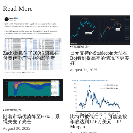
Read More
RRCNEWS_ZH
RRCNEWS_ZH
Zachxbt抓住了160位隐藏在
日元支持的Stablecoin无法在
付费代币广告中的影响者
Boj看到提高率的情况下更美
好
September 01, 2025
August 31, 2025
RRCNEWS_ZH
RRCNEWS_ZH
随着市场优势降至60％，系
比特币被低估了，可能会按
绳失去了光芒
年底达到12.6万美元：JP
Morgan
August 30, 2025