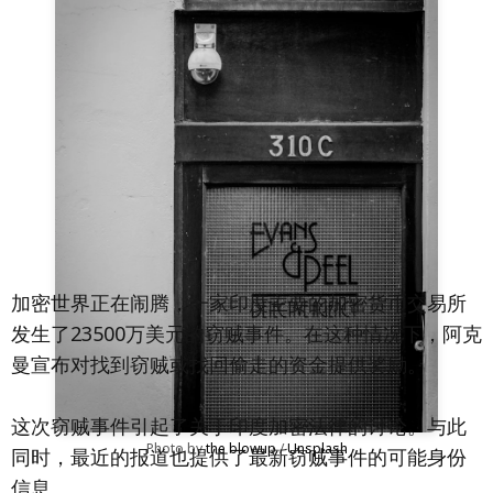
加密世界正在闹腾，一家印度主要的加密货币交易所
发生了23500万美元的窃贼事件。在这种情况下，阿克
曼宣布对找到窃贼或找回偷走的资金提供奖励。
这次窃贼事件引起了关于印度加密法律的讨论。与此
Photo by 
the blowup
 / 
Unsplash
同时，最近的报道也提供了最新窃贼事件的可能身份
信息。