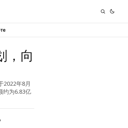
юте
划，向
022年8月
约为6.83亿