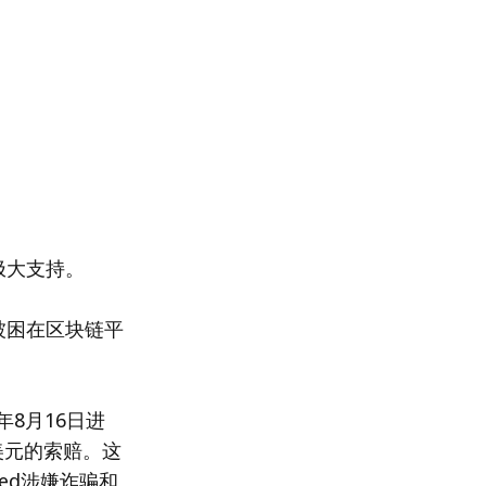
极大支持。
被困在区块链平
8月16日进
美元的索赔。这
ied涉嫌诈骗和