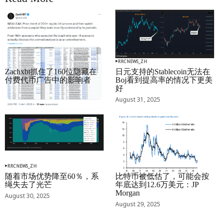
RRCNEWS_ZH
RRCNEWS_ZH
Zachxbt抓住了160位隐藏在
日元支持的Stablecoin无法在
付费代币广告中的影响者
Boj看到提高率的情况下更美
好
September 01, 2025
August 31, 2025
RRCNEWS_ZH
RRCNEWS_ZH
随着市场优势降至60％，系
比特币被低估了，可能会按
绳失去了光芒
年底达到12.6万美元：JP
Morgan
August 30, 2025
August 29, 2025