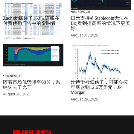
RRCNEWS_ZH
RRCNEWS_ZH
Zachxbt抓住了160位隐藏在
日元支持的Stablecoin无法在
付费代币广告中的影响者
Boj看到提高率的情况下更美
好
September 01, 2025
August 31, 2025
RRCNEWS_ZH
RRCNEWS_ZH
随着市场优势降至60％，系
比特币被低估了，可能会按
绳失去了光芒
年底达到12.6万美元：JP
Morgan
August 30, 2025
August 29, 2025