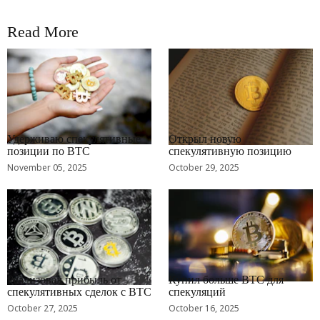
Read More
RRCNEWS_RU
RRCNEWS_RU
Удерживаю спекулятивные
Открыл новую
позиции по BTC
спекулятивную позицию
November 05, 2025
October 29, 2025
RRCNEWS_RU
RRCNEWS_RU
Реализовал прибыль от
Купил больше BTC для
спекулятивных сделок с BTC
спекуляций
October 27, 2025
October 16, 2025