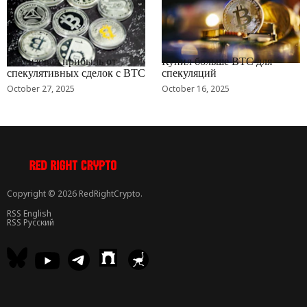
RRCNEWS_RU
RRCNEWS_RU
Реализовал прибыль от
Купил больше BTC для
спекулятивных сделок с BTC
спекуляций
October 27, 2025
October 16, 2025
Copyright © 2026 RedRightCrypto.
RSS English
RSS Русский