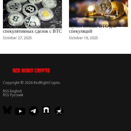
RRCNEWS_RU
RRCNEWS_RU
Реализовал прибыль от
Купил больше BTC для
спекулятивных сделок с BTC
спекуляций
October 27, 2025
October 16, 2025
Copyright © 2026 RedRightCrypto.
RSS English
RSS Русский