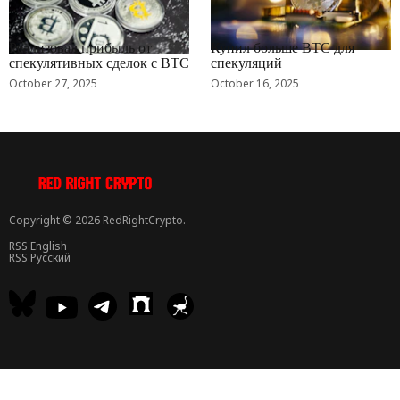
RRCNEWS_RU
RRCNEWS_RU
Реализовал прибыль от
Купил больше BTC для
спекулятивных сделок с BTC
спекуляций
October 27, 2025
October 16, 2025
Copyright © 2026 RedRightCrypto.
RSS English
RSS Русский