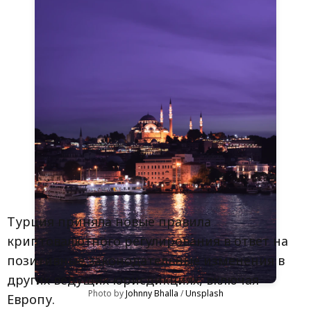
Турция приняла новые правила
криптовалютного регулирования в ответ на
позитивные законодательные изменения в
других ведущих юрисдикциях, включая
Photo by 
Johnny Bhalla
 / 
Unsplash
Европу.