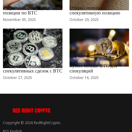
RRCNEWS_RU
RRCNEWS_RU
Удерживаю спекулятивные
Открыл новую
позиции по BTC
спекулятивную позицию
November 05, 2025
October 29, 2025
RRCNEWS_RU
RRCNEWS_RU
Реализовал прибыль от
Купил больше BTC для
спекулятивных сделок с BTC
спекуляций
October 27, 2025
October 16, 2025
Copyright © 2026 RedRightCrypto.
RSS English