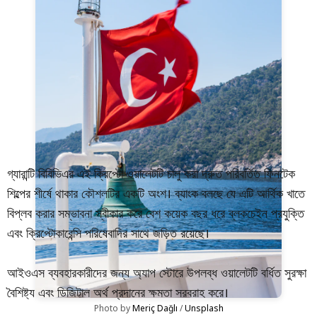
গ্যারান্টি বিবিভিএর এই ক্রিপ্টো ওয়ালেটটি চালু করা দ্রুত পরিবর্তিত ফিনটেক
শিল্পের শীর্ষে থাকার কৌশলটির একটি অংশ। ব্যাংক বলছে যে এটি আর্থিক খাতে
বিপ্লব করার সম্ভাবনা স্বীকার করে বেশ কয়েক বছর ধরে ব্লকচেইন প্রযুক্তি
এবং ক্রিপ্টোকারেন্সি পরিষেবাদির সাথে জড়িত রয়েছে।
আইওএস ব্যবহারকারীদের জন্য অ্যাপ স্টোরে উপলব্ধ ওয়ালেটটি বর্ধিত সুরক্ষা
বৈশিষ্ট্য এবং ডিজিটাল অর্থ প্রদানের ক্ষমতা সরবরাহ করে।
Photo by 
Meriç Dağlı
 / 
Unsplash