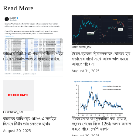
Read More
RRCNEWS_BN
RRCNEWS_BN
জাচএক্সবিটিটি 160 প্রভাবশালীকে পেইড
ইয়েন-ব্যাকড স্ট্যাবলকয়েন বোজের হার
টোকেন বিজ্ঞাপনগুলিতে লুকিয়ে রেখেছে
বাড়ানোর সাথে সাথে আরও ভাল সময়ে
আসতে পারে না
September 01, 2025
August 31, 2025
RRCNEWS_BN
RRCNEWS_BN
বাজারের আধিপত্য 60% এ স্লাইড
বিটকয়েনকে অবমূল্যায়িত করা হয়েছে,
হিসাবে টিথার তার চকচকে হারায়
বছরের শেষের দিকে 126k ডলার আঘাত
করতে পারে: জেপি মরগান
August 30, 2025
August 29, 2025