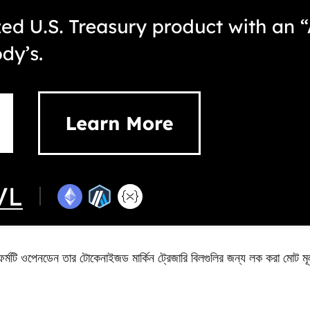
ফর্মটি ওপেনডেন তার টোকেনাইজড মার্কিন ট্রেজারি বিলগুলির জন্য লক করা মোট ম