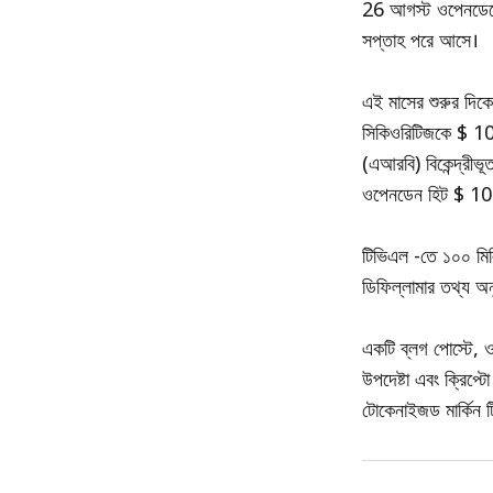
26 আগস্ট ওপেনডেনের 
সপ্তাহ পরে আসে।
এই মাসের শুরুর দিকে,
সিকিওরিটিজকে $ 10 ম
(এআরবি) বিকেন্দ্রীভূ
ওপেনডেন হিট $ 1
টিভিএল -তে ১০০ মিল
ডিফিল্লামার তথ্য অনু
একটি ব্লগ পোস্টে, ও
উপদেষ্টা এবং ক্রিপ্
টোকেনাইজড মার্কিন ট