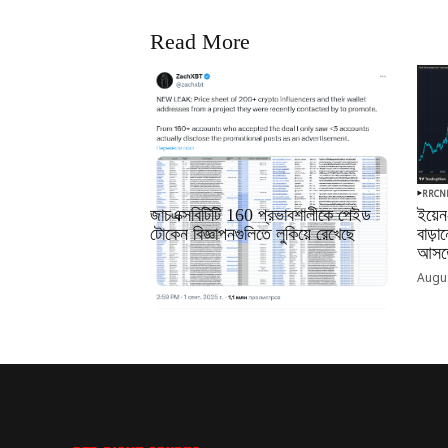
Read More
RRCNEWS_BN
RRCN
জাচএক্সবিটিটি 160 প্রভাবশালীকে পেইড
ইয়েন
টোকেন বিজ্ঞাপনগুলিতে লুকিয়ে রেখেছে
বাড়
আসতে
September 01, 2025
Augus