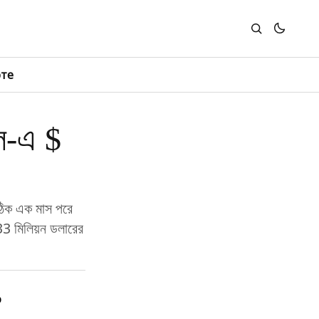
юте
ল-এ $
 ঠিক এক মাস পরে
33 মিলিয়ন ডলারের