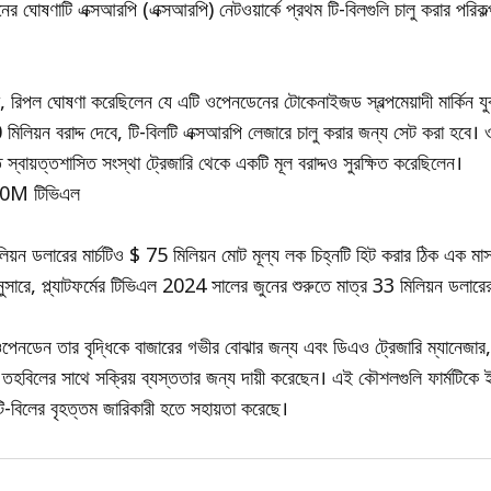
ঘোষণাটি এক্সআরপি (এক্সআরপি) নেটওয়ার্কে প্রথম টি-বিলগুলি চালু করার পরিকল্
 রিপল ঘোষণা করেছিলেন যে এটি ওপেনডেনের টোকেনাইজড স্বল্পমেয়াদী মার্কিন যুক্ত
িলিয়ন বরাদ্দ দেবে, টি-বিলটি এক্সআরপি লেজারে চালু করার জন্য সেট করা হবে।
ত স্বায়ত্তশাসিত সংস্থা ট্রেজারি থেকে একটি মূল বরাদ্দও সুরক্ষিত করেছিলেন।
00M টিভিএল
িয়ন ডলারের মার্চটিও $ 75 মিলিয়ন মোট মূল্য লক চিহ্নটি হিট করার ঠিক এক ম
সারে, প্ল্যাটফর্মের টিভিএল 2024 সালের জুনের শুরুতে মাত্র 33 মিলিয়ন ডলারের 
পেনডেন তার বৃদ্ধিকে বাজারের গভীর বোঝার জন্য এবং ডিএও ট্রেজারি ম্যানেজার,
টো তহবিলের সাথে সক্রিয় ব্যস্ততার জন্য দায়ী করেছেন। এই কৌশলগুলি ফার্মটিকে
ি-বিলের বৃহত্তম জারিকারী হতে সহায়তা করেছে।