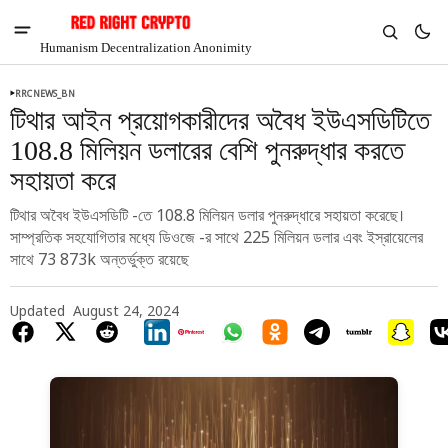
Humanism Decentralization Anonimity
RRCNEWS_BN
টিথার আইন প্রয়োগকারীদের অবৈধ ইউএসডিটিতে
108.8 মিলিয়ন ডলারের বেশি পুনরুদ্ধার করতে
সহায়তা করে
টিথার অবৈধ ইউএসডিটি -তে 108.8 মিলিয়ন ডলার পুনরুদ্ধারে সহায়তা করেছে।
সাম্প্রতিক সহযোগিতার মধ্যে ডিওজে -র সাথে 225 মিলিয়ন ডলার এবং ইস্রায়েলের
সাথে 73 873k অন্তর্ভুক্ত রয়েছে
Updated
August 24, 2024
V
Chia
$1.36
3.99%