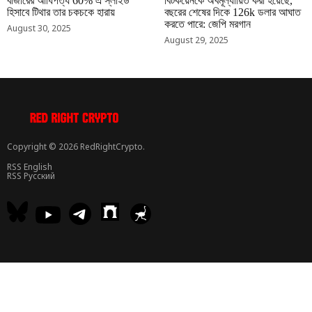
বাজারের আধিপত্য 60% এ স্লাইড
বিটকয়েনকে অবমূল্যায়িত করা হয়েছে,
হিসাবে টিথার তার চকচকে হারায়
বছরের শেষের দিকে 126k ডলার আঘাত
করতে পারে: জেপি মরগান
August 30, 2025
August 29, 2025
Copyright © 2026 RedRightCrypto.
RSS English
RSS Русский