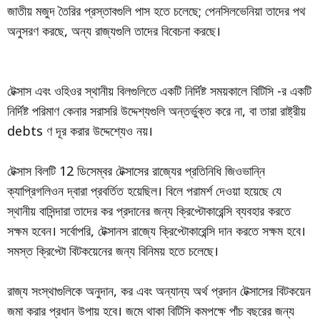
জাতীয় মজুদ তৈরির প্রস্তাবগুলি পাস হতে চলেছে; পেনসিলভেনিয়া তাদের পথ
অনুসরণ করছে, অন্য রাজ্যগুলি তাদের বিবেচনা করছে।
টেক্সাস এবং ওহিওর স্থানীয় বিলগুলিতে একটি নির্দিষ্ট সময়কালে বিটিসি -র একটি
নির্দিষ্ট পরিমাণ কেনার সরাসরি উদ্দেশ্যগুলি অন্তর্ভুক্ত করে না, বা তারা রাষ্ট্রীয়
debts ণ দূর করার উদ্দেশ্যেও নয়।
টেক্সাস বিলটি 12 ডিসেম্বর টেক্সাসের রাজ্যের প্রতিনিধি জিওভান্নি
ক্যাপ্রিগলিওন দ্বারা প্রবর্তিত হয়েছিল। বিলে পরামর্শ দেওয়া হয়েছে যে
স্থানীয় বাসিন্দারা তাদের কর প্রদানের জন্য ক্রিপ্টোকারেন্সি ব্যবহার করতে
সক্ষম হবেন। সর্বোপরি, টেক্সানস রাজ্যে ক্রিপ্টোকারেন্সি দান করতে সক্ষম হবে।
সমস্ত ক্রিপ্টো বিটকয়েনের জন্য বিনিময় হতে চলেছে।
রাজ্য সংস্থাগুলিকে অনুদান, কর এবং অন্যান্য অর্থ প্রদান টেক্সাসের বিটকয়েন
জমা করার প্রধান উপায় হবে। জমে থাকা বিটিসি কমপক্ষে পাঁচ বছরের জন্য