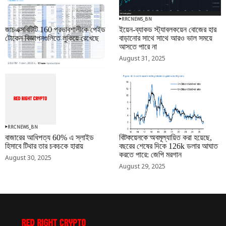
RRCNEWS_BN
RRCNEWS_BN
জাচএক্সবিটিটি 160 প্রভাবশালীকে পেইড
ইয়েন-ব্যাকড স্ট্যাবলকয়েন বোজের হার
টোকেন বিজ্ঞাপনগুলিতে লুকিয়ে রেখেছে
বাড়ানোর সাথে সাথে আরও ভাল সময়ে
আসতে পারে না
September 01, 2025
August 31, 2025
RRCNEWS_BN
RRCNEWS_BN
বাজারের আধিপত্য 60% এ স্লাইড
বিটকয়েনকে অবমূল্যায়িত করা হয়েছে,
হিসাবে টিথার তার চকচকে হারায়
বছরের শেষের দিকে 126k ডলার আঘাত
করতে পারে: জেপি মরগান
August 30, 2025
August 29, 2025