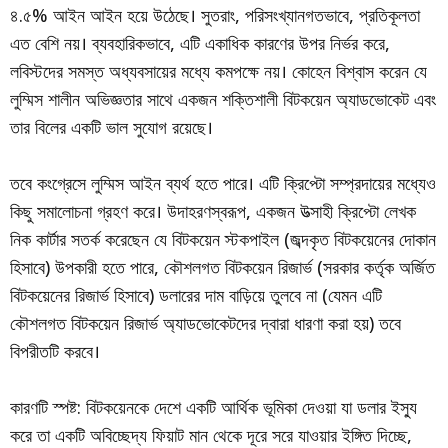
৪.৫% আইন আইন হয়ে উঠেছে। সুতরাং, পরিসংখ্যানগতভাবে, প্রতিকূলতা
এত বেশি নয়। ব্যবহারিকভাবে, এটি একাধিক কারণের উপর নির্ভর করে,
লবিস্টদের সমস্ত অধ্যবসায়ের মধ্যে কমপক্ষে নয়। কোহেন বিশ্বাস করেন যে
লুম্মিস শালীন অভিজ্ঞতার সাথে একজন শক্তিশালী বিটকয়েন অ্যাডভোকেট এবং
তার বিলের একটি ভাল সুযোগ রয়েছে।
তবে কংগ্রেসে লুম্মিস আইন ব্যর্থ হতে পারে। এটি ক্রিপ্টো সম্প্রদায়ের মধ্যেও
কিছু সমালোচনা গ্রহণ করে। উদাহরণস্বরূপ, একজন উত্সাহী ক্রিপ্টো লেখক
নিক কার্টার সতর্ক করেছেন যে বিটকয়েন স্টকপাইল (জব্দকৃত বিটকয়েনের দোকান
হিসাবে) উপকারী হতে পারে, কৌশলগত বিটকয়েন রিজার্ভ (সরকার কর্তৃক অর্জিত
বিটকয়েনের রিজার্ভ হিসাবে) ডলারের দাম বাড়িয়ে তুলবে না (যেমন এটি
কৌশলগত বিটকয়েন রিজার্ভ অ্যাডভোকেটদের দ্বারা ধারণা করা হয়) তবে
বিপরীতটি করবে।
কারণটি স্পষ্ট: বিটকয়েনকে দেশে একটি আর্থিক ভূমিকা দেওয়া যা ডলার ইস্যু
করে তা একটি অবিচ্ছেদ্য ফিয়াট মান থেকে দূরে সরে যাওয়ার ইঙ্গিত দিচ্ছে,