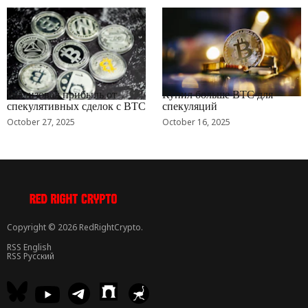
RRCNEWS_RU
RRCNEWS_RU
Реализовал прибыль от
Купил больше BTC для
спекулятивных сделок с BTC
спекуляций
October 27, 2025
October 16, 2025
Copyright © 2026 RedRightCrypto.
RSS English
RSS Русский