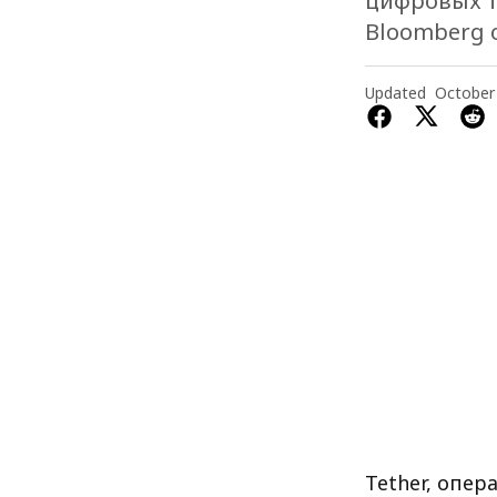
цифровых т
Bloomberg 
Updated
October
Tether, опе