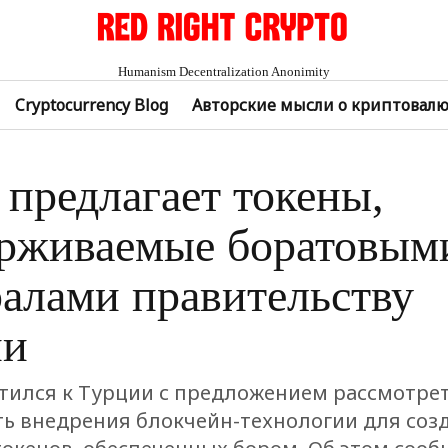
Humanism Decentralization Anonimity
Cryptocurrency Blog
Авторские мысли о криптовал
r предлагает токены,
рживаемые боратовым
алами правительству
ии
атился к Турции с предложением рассмотре
ь внедрения блокчейн-технологии для соз