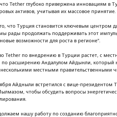
 что Tether глубоко привержена инновациям в Т
овых активов, учитывая их массовое принятие. 
ого, что Турция становится ключевым центром д
 мы рады продолжать поддерживать этот импуль
новые возможности для роста в регионе".
во Tether по внедрению в Турции растет, с мес
по расширению Андалулом Айдынли, который 
с несколькими местными правительственными 
тября Айдныли встретился с вице-президентом 
ылмазом, чтобы обсудить вопросы энергетичес
улирования.
должаем нашу работу по созданию благоприятн