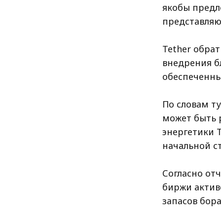
якобы предл
представляю
Tether обра
внедрения б
обеспеченны
По словам ту
может быть 
энергетики Т
начальной с
Согласно отч
биржи актив
запасов бора