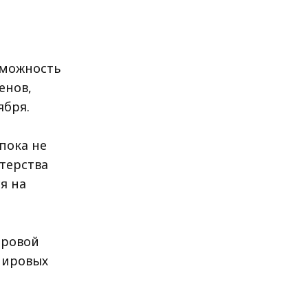
зможность
енов,
ября.
пока не
терства
я на
фровой
мировых