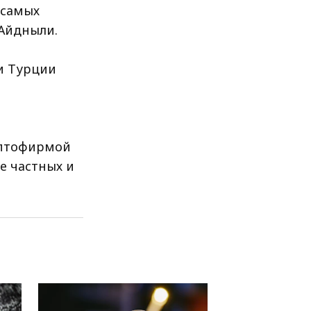
 самых
 Айдныли.
и Турции
риптофирмой
е частных и