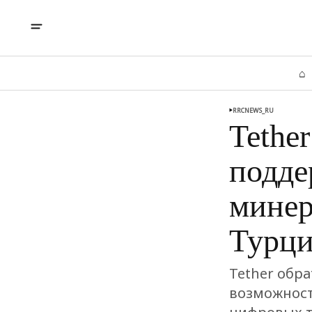
⌂
RRCNEWS_RU
Tethe
подде
минер
Турц
Tether обр
возможност