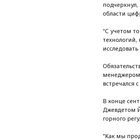
подчеркнул,
области цифр
"С учетом т
технологий,
исследовать 
Обязательст
менеджером 
встречался 
В конце сен
Джевдетом Й
горного рег
"Как мы про