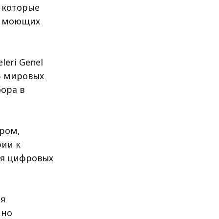
 которые
, моющих
leri Genel
% мировых
ора в
ором,
рии к
ия цифровых
ля
ино