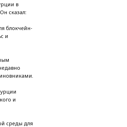
урции в
Он сказал:
ля блокчейн-
с и
тным
недавно
чиновниками.
Турции
кого и
ой среды для