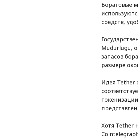
Боратовые м
используютс
средств, удо
Государствен
Mudurlugu, о
запасов бор
размере окол
Идея Tether
соответству
токенизации
представлен
Хотя Tether
Cointelegra