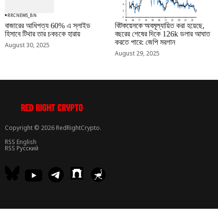
RRCNEWS_BN
RRCNEWS_BN
বাজারের আধিপত্য 60% এ স্লাইড
বিটকয়েনকে অবমূল্যায়িত করা হয়েছে,
হিসাবে টিথার তার চকচকে হারায়
বছরের শেষের দিকে 126k ডলার আঘাত
করতে পারে: জেপি মরগান
August 30, 2025
August 29, 2025
Copyright © 2026 RedRightCrypto.
RSS English
RSS Русский