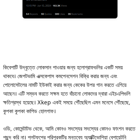
কিবেপাটি উদ্বৃত্তে লোকসান পাওয়ার জন্য হলোগ্রাফগুলির একটি সময়
থাকবে। জেপটভামি এক্সকেপাস কমপেনসেশন বিক্রি করার জন্য এবং
পোলোসেটলের নামটি ইউকাই করার জন্য কেকের উপর গান করতে এগিয়ে
আছেন। এটি সম্ভব করতে সক্ষম হতে বাঁচানো লোকদের দ্বারা এইচএপিগুলি
ক্ষতিগ্রস্থ হয়েছে। Xkep একই সময়ে পৌঁছেছিল এমন মনেসে পৌঁছেছে,
কুপকা কুপকা কাপিড হোলগাফ।
ওডি, কোমেন্টাটভ থেকে, আমি কোনও সদস্যের সদস্যের কোনও ফাংশন করতে
পছন্দ করি না। প্লটফপের পরিপূরকটির মন্তব্যে অ্যাক্টিভোপিয়া বেপায়েটনি