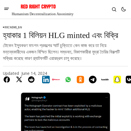
Humanism Decentralization Anonimity
RRCNEWS_BN
হ্যাকার 1 বিলিয়ন HLG minted এবং বিক্রি
টোকেন ইস্যুকরণ ফাংশন প্রকল্পের স্মার্ট চুক্তিতে কেন কাজ করে তা নিয়ে
মন্তব্যকারীদের একজন বিস্মিত ছিলেন। সম্ভবত, বিকাশকারীরা মুদ্রা তৈরির বিকল্পটি
সক্রিয় করেছে কারণ প্ল্যাটফর্মটি এয়ারড্রপ চালু করেছে।
Updated
June 14, 2024
V
Chia
$1.37
-2.35%