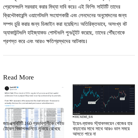
প্রেসেলগুলি সরবরাহ করার মিথ্যা দাবি করে। এই ফিশিং সাইটটি তাদের
ক্রিপ্টোকারেন্সি ওয়ালেটগুলি সংযোগকারী এবং লেনদেনের অনুমোদনের জন্য
সম্পদ চুরি করার জন্য ডিজাইন করা হয়েছিল। অতিরিক্তভাবে, অসংখ্য বট
অ্যাকাউন্টগুলি হাইজ্যাকড পোস্টগুলি পুনঃটুইট করেছে, তাদের পৌঁছনোকে
প্রশস্ত করে এবং আরও ক্ষতিগ্রস্থদের আটকায়।
Read More
RRCNEWS_BN
RRCNEWS_BN
জাচএক্সবিটিটি 160 প্রভাবশালীকে পেইড
ইয়েন-ব্যাকড স্ট্যাবলকয়েন বোজের হার
টোকেন বিজ্ঞাপনগুলিতে লুকিয়ে রেখেছে
বাড়ানোর সাথে সাথে আরও ভাল সময়ে
আসতে পারে না
September 01, 2025