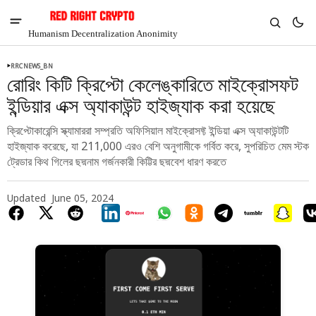
Humanism Decentralization Anonimity
RRCNEWS_BN
রোরিং কিটি ক্রিপ্টো কেলেঙ্কারিতে মাইক্রোসফট
ইন্ডিয়ার এক্স অ্যাকাউন্ট হাইজ্যাক করা হয়েছে
ক্রিপ্টোকারেন্সি স্ক্যামাররা সম্প্রতি অফিসিয়াল মাইক্রোসফ্ট ইন্ডিয়া এক্স অ্যাকাউন্টটি
হাইজ্যাক করেছে, যা 211,000 এরও বেশি অনুগামীকে গর্বিত করে, সুপরিচিত মেম স্টক
ট্রেডার কিথ গিলের ছদ্মনাম গর্জনকারী কিট্টির ছদ্মবেশ ধারণ করতে
Updated
June 05, 2024
V
Chia
$1.29
-4.81%