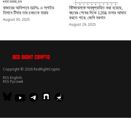
RRCNEWS_BN
RRCNEWS_BN
বাজারের আধিপত্য 60% এ স্লাইড
বিটকয়েনকে অবমূল্যায়িত করা হয়েছে,
হিসাবে টিথার তার চকচকে হারায়
বছরের শেষের দিকে 126k ডলার আঘাত
করতে পারে: জেপি মরগান
August 30, 2025
August 29, 2025
Copyright © 2026 RedRightCrypto.
RSS English
RSS Русский