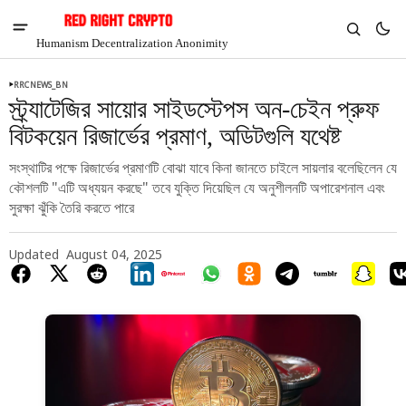
Humanism Decentralization Anonimity
RRCNEWS_BN
স্ট্র্যাটেজির সায়োর সাইডস্টেপস অন-চেইন প্রুফ
বিটকয়েন রিজার্ভের প্রমাণ, অডিটগুলি যথেষ্ট
সংস্থাটির পক্ষে রিজার্ভের প্রমাণটি বোঝা যাবে কিনা জানতে চাইলে সায়লার বলেছিলেন যে
কৌশলটি "এটি অধ্যয়ন করছে" তবে যুক্তি দিয়েছিল যে অনুশীলনটি অপারেশনাল এবং
সুরক্ষা ঝুঁকি তৈরি করতে পারে
Updated
August 04, 2025
V
Chia
$1.36
4.04%