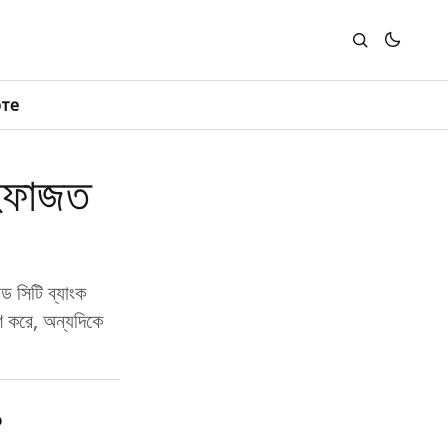
юте
 হেফাজত
্ড সিটি ব্যাংক
রণ করে, অন্যদিকে