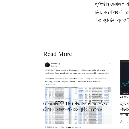
প্রতিষ্ঠান হেফাজত প
ছিল, কারণ এগুলি লঞ্চ
এবং গ্যালাক্সি অ্যাসে
Read More
RRCNEWS_BN
RRCN
জাচএক্সবিটিটি 160 প্রভাবশালীকে পেইড
ইয়েন
টোকেন বিজ্ঞাপনগুলিতে লুকিয়ে রেখেছে
বাড়
আসতে
September 01, 2025
Augus