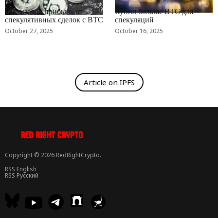
RRCNEWS_RU
RRCNEWS_RU
Реализовал прибыль от
Купил больше BTC для
спекулятивных сделок с BTC
спекуляций
October 27, 2025
October 16, 2025
Article on IPFS
Copyright © 2026 RedRightCrypto.
RSS English
RSS Русский