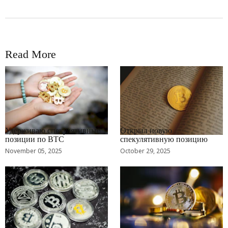
Read More
RRCNEWS_RU
RRCNEWS_RU
Удерживаю спекулятивные
Открыл новую
позиции по BTC
спекулятивную позицию
November 05, 2025
October 29, 2025
RRCNEWS_RU
RRCNEWS_RU