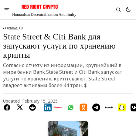
Humanism Decentralization Anonimity
RRCNEWS_RU
State Street & Citi Bank для
запускают услуги по хранению
крипты
Согласно отчету из информации, крупнейший в
мире банки Bank State Street и Citi Bank запускат
услуги по хранению криптовалют. State Street
владеет активами более 44 трлн. $
Updated
February 15, 2025
V
Chia
$1.36
4.04%