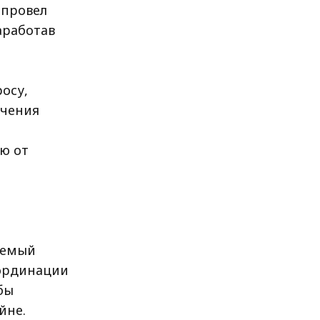
 провел
аработав
осу,
ечения
ю от
аемый
оординации
бы
йне.