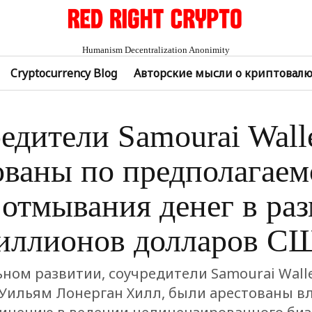
Humanism Decentralization Anonimity
Cryptocurrency Blog
Авторские мысли о криптовал
едители Samourai Wall
ованы по предполагаем
 отмывания денег в ра
иллионов долларов С
ьном развитии, соучредители Samourai Walle
 Уильям Лонерган Хилл, были арестованы в