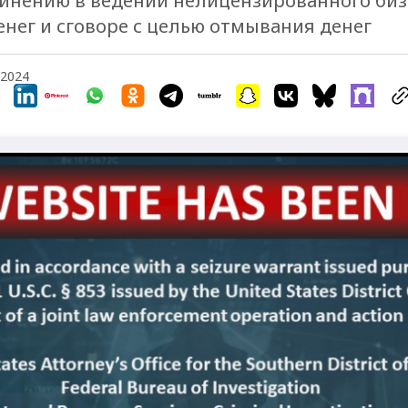
инению в ведении нелицензированного биз
енег и сговоре с целью отмывания денег
, 2024