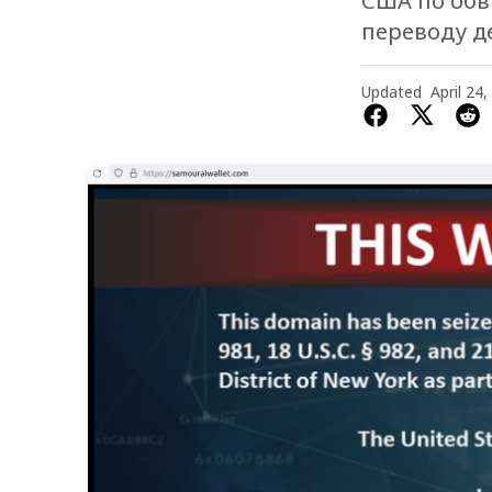
США по обв
переводу д
Updated
April 24