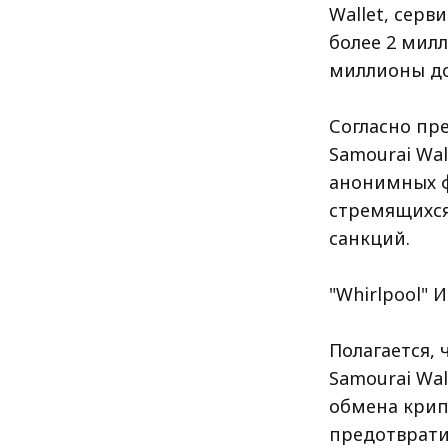
Wallet, сер
более 2 милл
миллионы до
Согласно пр
Samourai Wa
анонимных ф
стремящихся
санкций.
"Whirlpool" 
Полагается,
Samourai Wal
обмена крип
предотврати