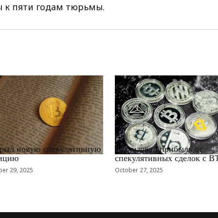
 к пяти годам тюрьмы.
EWS_RU
RRCNEWS_RU
рыл новую спекулятивную
Реализовал прибыль от
ицию
спекулятивных сделок с B
er 29, 2025
October 27, 2025