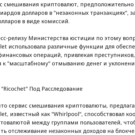
вис смешивания криптовалют, предположительно
иардов долларов в "незаконных транзакциях", з
лларов в виде комиссий.
есс-релизу Министерства юстиции по этому вопр
llet использовала различные функции для обесп
инансовых операций, привлекая преступников,
 к "масштабному" отмыванию денег и уклонени
И "Ricochet" Под Расследование
 что сервис смешивания криптовалюты, предлаг
let, известный как "Whirlpool", способствовал к
товалютой между группами пользователей, что
ть отслеживание незаконных доходов на блокче