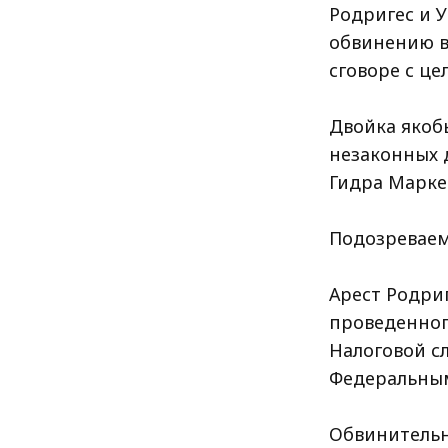
Родригес и 
обвинению в
сговоре с це
Двойка якоб
незаконных 
Гидра Марке
Подозреваем
Арест Родриг
проведенног
Налоговой сл
Федеральным
Обвинительн