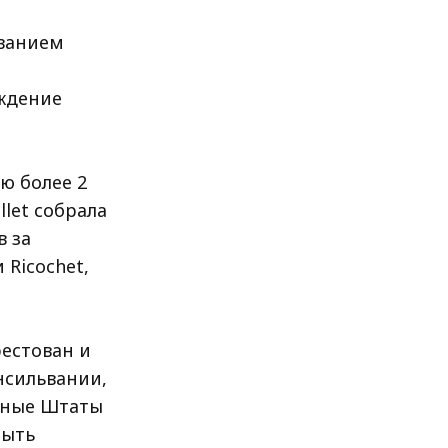
званием
е
ждение
ю более 2
let собрала
в за
 Ricochet,
рестован и
нсильвании,
енные Штаты
быть