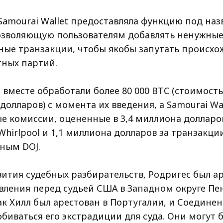
 Samourai Wallet предоставляла функцию под на
 позволяющую пользователям добавлять ненужны
ые транзакции, чтобы якобы запутать происхо
ных партий.
вместе обработали более 80 000 BTC (стоимость
олларов) с момента их введения, а Samourai Wal
е комиссии, оцененные в 3,4 миллиона долларо
hirlpool и 1,1 миллиона долларов за транзакции
нным DOJ.
вития судебных разбирательств, Родригес был а
вления перед судьей США в Западном округе Пе
как Хилл был арестован в Португалии, и Соедин
биваться его экстрадиции для суда. Они могут 