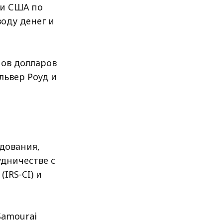
ми США по
оду денег и
ов долларов
львер Роуд и
дования,
дничестве с
IRS-CI) и
Samourai