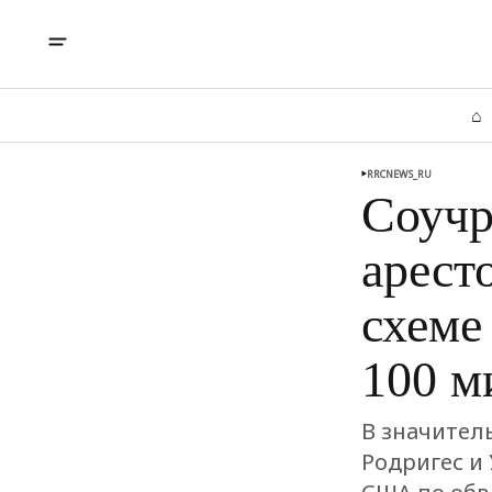
⌂
RRCNEWS_RU
Соучр
арест
схеме
100 м
В значител
Родригес и