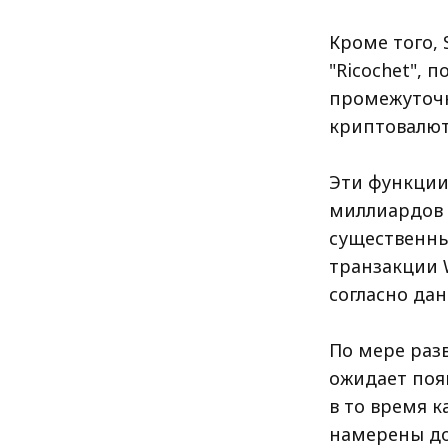
Кроме того,
"Ricochet",
промежуточн
криптовалют
Эти функции 
миллиардов д
существенны
транзакции W
согласно да
По мере раз
ожидает поя
в то время 
намерены до