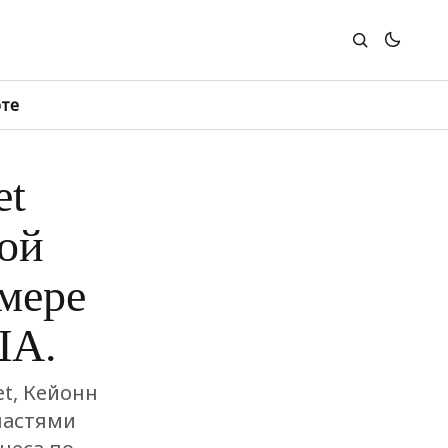
юте
et
ой
змере
ША.
t, Кейонн
ластями