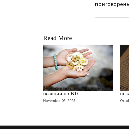
приговорены
Read More
RRCNEWS_RU
RRCN
Удерживаю спекулятивные
Отк
позиции по BTC
поз
November 05, 2025
Octob