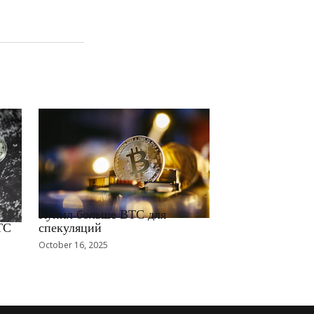
RRCNEWS_RU
Купил больше BTC для
TC
спекуляций
October 16, 2025