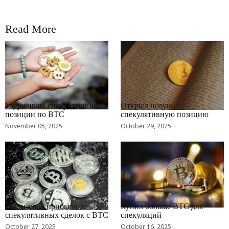
Read More
RRCNEWS_RU
RRCNEWS_RU
Удерживаю спекулятивные
Открыл новую
позиции по BTC
спекулятивную позицию
November 05, 2025
October 29, 2025
RRCNEWS_RU
RRCNEWS_RU
Реализовал прибыль от
Купил больше BTC для
спекулятивных сделок с BTC
спекуляций
October 27, 2025
October 16, 2025