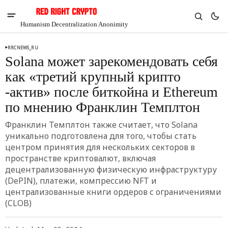
Humanism Decentralization Anonimity
RRCNEWS_RU
Solana может зарекомендовать себя
как «третий крупный крипто
-актив» после биткойна и Ethereum
по мнению Франклин Темплтон
Франклин Темплтон также считает, что Solana
уникально подготовлена для того, чтобы стать
центром принятия для нескольких секторов в
пространстве криптовалют, включая
децентрализованную физическую инфраструктуру
(DePIN), платежи, компрессию NFT и
V
Chia
централизованные книги ордеров с ограничениями
$1.44
(CLOB)
-5.43%