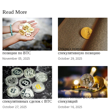
Read More
RRCNEWS_RU
RRCNEWS_RU
Удерживаю спекулятивные
Открыл новую
позиции по BTC
спекулятивную позицию
November 05, 2025
October 29, 2025
RRCNEWS_RU
RRCNEWS_RU
Реализовал прибыль от
Купил больше BTC для
спекулятивных сделок с BTC
спекуляций
October 27, 2025
October 16, 2025