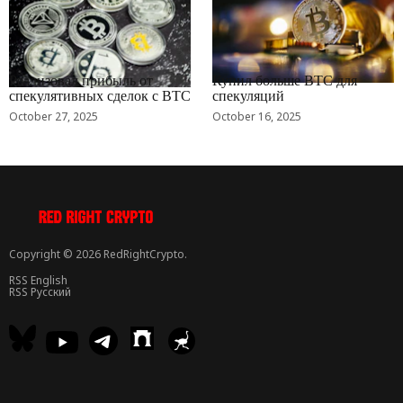
RRCNEWS_RU
RRCNEWS_RU
Реализовал прибыль от
Купил больше BTC для
спекулятивных сделок с BTC
спекуляций
October 27, 2025
October 16, 2025
Copyright © 2026 RedRightCrypto.
RSS English
RSS Русский