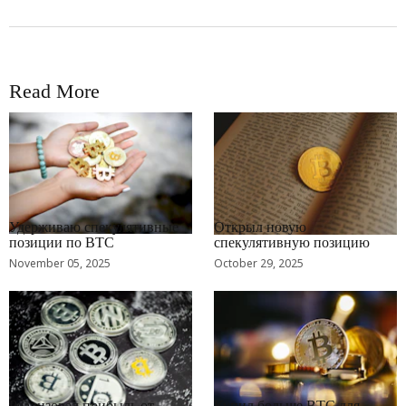
Read More
RRCNEWS_RU
RRCNEWS_RU
Удерживаю спекулятивные
Открыл новую
позиции по BTC
спекулятивную позицию
November 05, 2025
October 29, 2025
RRCNEWS_RU
RRCNEWS_RU
Реализовал прибыль от
Купил больше BTC для