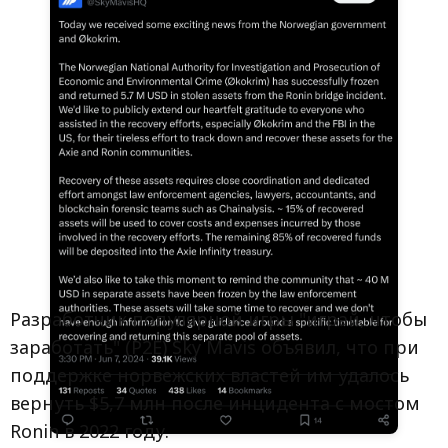
Разработчик популярной игры "играй, чтобы
заработать" (P2E) Sky Mavis объявил, что при
поддержке норвежских властей им удалось
вернуть $5,7 млн после инцидента с мостом
Ronin в 2022 году.