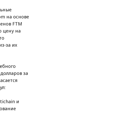
льные
om на основе
кенов FTM
ю цену на
то
з-за их
дебного
 долларов за
касается
ул:
ichain и
рование