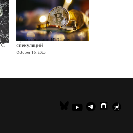
RRCNEWS_RU
Купил больше BTC для
TC
спекуляций
October 16, 2025