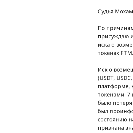
Судья Мохам
По причинам
присуждаю и
иска о возм
токенах FTM
Иск о возме
(USDT, USDC,
платформе, 
токенами. 7 
было потерян
был проинфо
состоянию на
признана зн