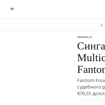
⌂
RRCNEWS_RU
Синга
Multi
Fanto
Fantom Fou
судебного р
870,55 дол