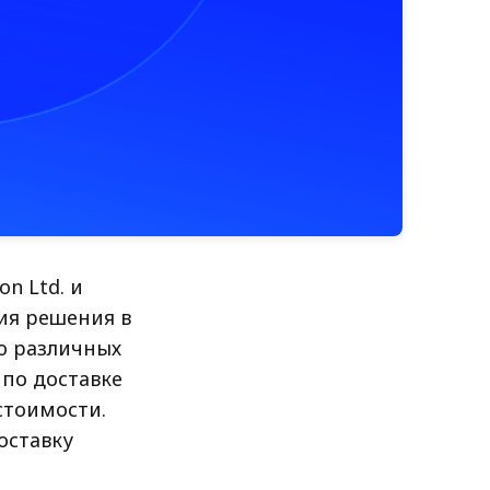
on Ltd. и
ния решения в
ю различных
 по доставке
стоимости.
оставку