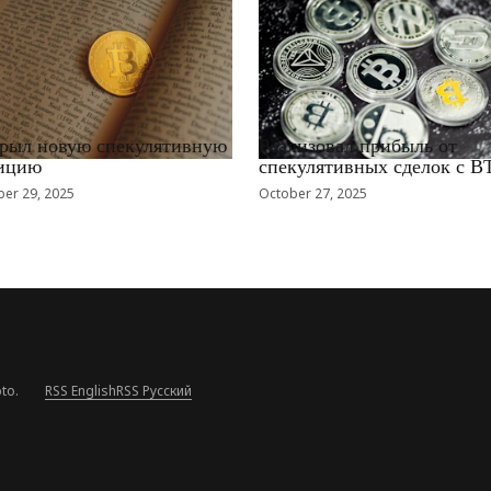
EWS_RU
RRCNEWS_RU
рыл новую спекулятивную
Реализовал прибыль от
ицию
спекулятивных сделок с B
er 29, 2025
October 27, 2025
to.
RSS English
RSS Русский