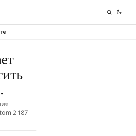
юте
ает
тить
.
ния
tom 2 187