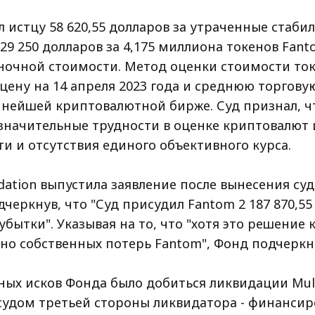
 истцу 58 620,55 долларов за утраченные стаби
29 250 долларов за 4,175 миллиона токенов Fant
ночной стоимости. Метод оценки стоимости то
цену на 14 апреля 2023 года и среднюю торгову
упнейшей криптовалютной бирже. Суд признал, ч
значительные трудности в оценке криптовалют и
и и отсутствия единого объективного курса.
dation выпустила заявление после вынесения су
черкнув, что "Суд присудил Fantom 2 187 870,55
бытки". Указывая на то, что "хотя это решение 
но собственных потерь Fantom", Фонд подчеркн
ных исков Фонда было добиться ликвидации Mult
судом третьей стороны ликвидатора - финанси