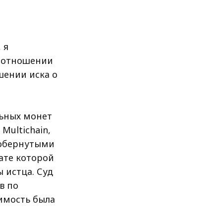
 я
в отношении
шении иска о
льных монет
Multichain,
 обернутыми
тате которой
 истца. Суд
в по
оимость была