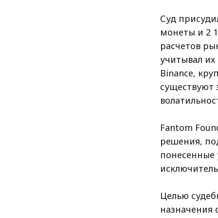
Суд присудил
монеты и 2 1
расчетов ры
учитывал их 
Binance, кр
существуют 
волатильност
Fantom Foun
решения, под
понесенные у
исключитель
Целью судеб
назначения 