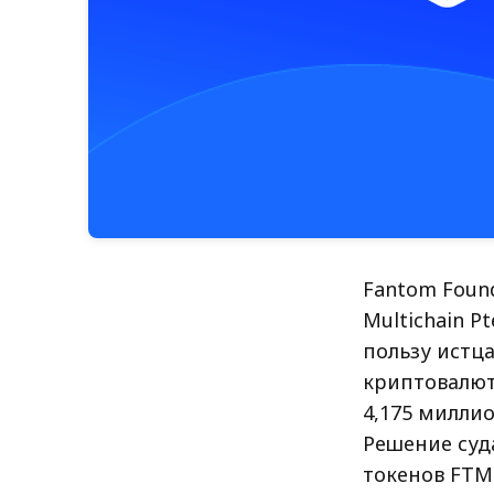
Fantom Found
Multichain P
пользу истц
криптовалют
4,175 миллио
Решение суд
токенов FTM