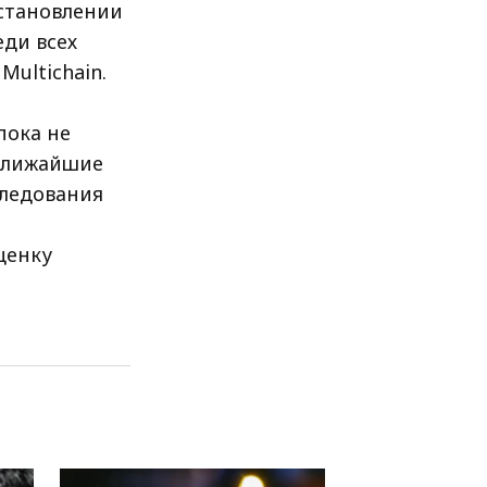
сстановлении
ди всех
ultichain.
пока не
 ближайшие
следования
ценку