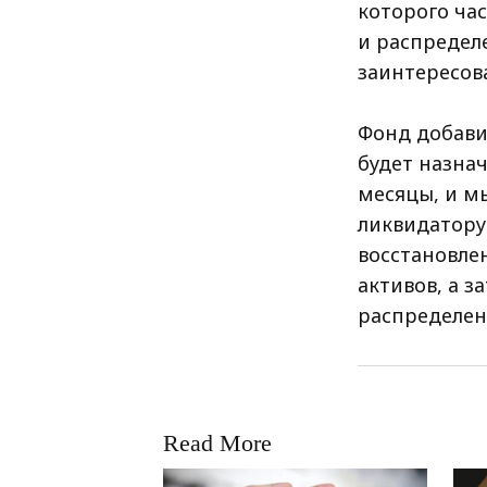
которого ча
и распредел
заинтересов
Фонд добави
будет назна
месяцы, и м
ликвидатору
восстановле
активов, а з
распределен
Read More