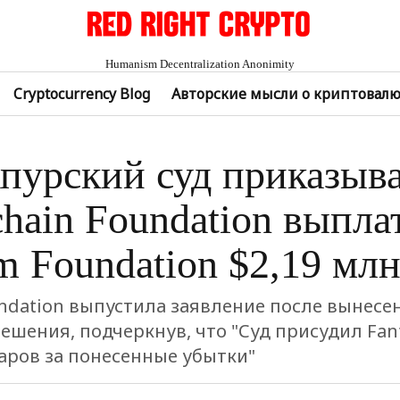
Humanism Decentralization Anonimity
Cryptocurrency Blog
Авторские мысли о криптовал
пурский суд приказыв
chain Foundation выпла
m Foundation $2,19 млн
ndation выпустила заявление после вынесе
ешения, подчеркнув, что "Суд присудил Fan
ларов за понесенные убытки"