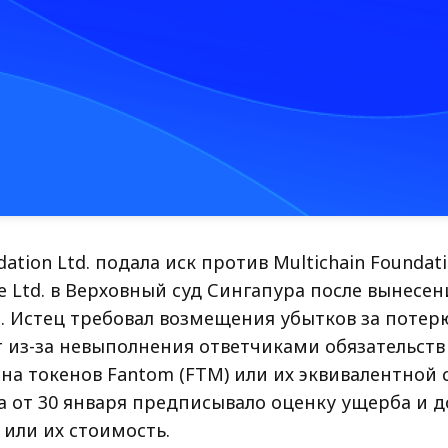
ation Ltd. подала иск против Multichain Foundati
te Ltd. в Верховный суд Сингапура после вынесе
а. Истец требовал возмещения убытков за потер
 из-за невыполнения ответчиками обязательств
на токенов Fantom (FTM) или их эквивалентной 
а от 30 января предписывало оценку ущерба и д
 или их стоимость.