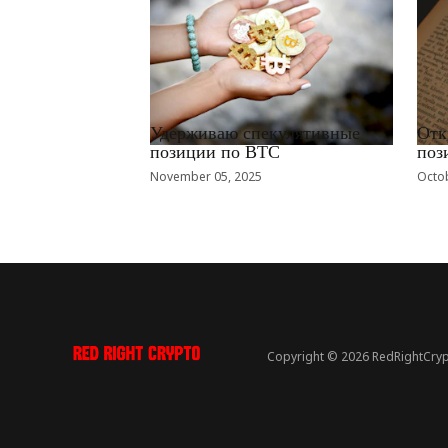
RRCNEWS_RU
RRCN
Удерживаю спекулятивные
Отк
позиции по BTC
поз
November 05, 2025
Octob
Copyright © 2026 RedRightCryp