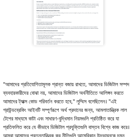
"আমাদের প্রতিযোগিতামূলক প্রান্ত বজায় রাখতে, আমাদের ডিজিটাল সম্পদ
ব্যবহারকারীদের বোঝা নয়, আমাদের ডিজিটাল অর্থনীতিতে আলিঙ্গন করতে
আমাদের ট্যাক্স কোড পরিবর্তন করতে হবে," লুম্মিস বলেছিলেন। "এই
গ্রাউন্ডব্রেকিং আইনটি সম্পূর্ণরূপে অর্থ প্রদানের জন্য, আমলাতান্ত্রিক লাল
টেপের মাধ্যমে কাটা এবং সাধারণ-বুদ্ধিমান নিয়মগুলি প্রতিষ্ঠিত করে যা
প্রতিফলিত করে যে কীভাবে ডিজিটাল প্রযুক্তিগুলি বাস্তব বিশ্বে কাজ করে।
আমরা আমাদের প্রত্নতাত্ত্বিক কর নীতিগুলি আমেরিকান উদ্ভাবনকে দমন