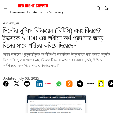
Humanism Decentralization Anonimity
RRCNEWS_BN
সিনেটর লুম্মিস বিটকয়েন (বিটিসি) এবং ক্রিপ্টো
ট্যাক্সকে $ 300 এর অধীনে অর্থ প্রদানের জন্য
বিলের সাথে পরিচয় করিয়ে দিয়েছেন
আমরা আমাদের প্রত্নতাত্ত্বিক কর নীতিগুলি আমেরিকান উদ্ভাবনকে দমন করতে অনুমতি
দিতে পারি না, এবং আমার আইনটি আমেরিকানরা অজানা কর লঙ্ঘন ছাড়াই ডিজিটাল
অর্থনীতিতে অংশ নিতে পারে তা নিশ্চিত করে।"
Updated
July 03, 2025
V
Chia
$1.30
-2.33%