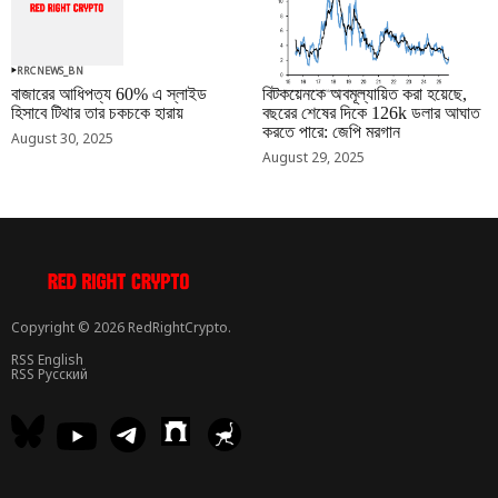
RRCNEWS_BN
RRCNEWS_BN
বাজারের আধিপত্য 60% এ স্লাইড
বিটকয়েনকে অবমূল্যায়িত করা হয়েছে,
হিসাবে টিথার তার চকচকে হারায়
বছরের শেষের দিকে 126k ডলার আঘাত
করতে পারে: জেপি মরগান
August 30, 2025
August 29, 2025
Copyright © 2026 RedRightCrypto.
RSS English
RSS Русский