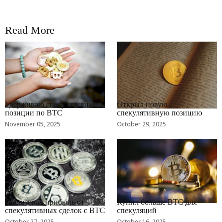
Read More
RRCNEWS_RU
RRCNEWS_RU
Удерживаю спекулятивные
Открыл новую
позиции по BTC
спекулятивную позицию
November 05, 2025
October 29, 2025
RRCNEWS_RU
RRCNEWS_RU
Реализовал прибыль от
Купил больше BTC для
спекулятивных сделок с BTC
спекуляций
October 27, 2025
October 16, 2025