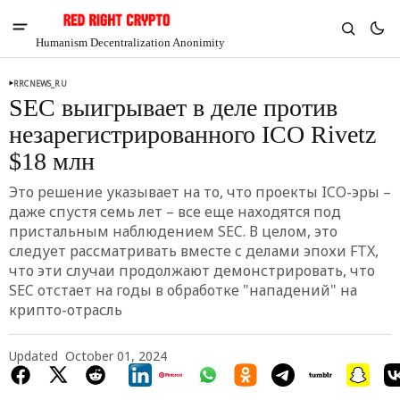
Humanism Decentralization Anonimity
RRCNEWS_RU
SEC выигрывает в деле против
незарегистрированного ICO Rivetz
$18 млн
Это решение указывает на то, что проекты ICO-эры –
даже спустя семь лет – все еще находятся под
пристальным наблюдением SEC. В целом, это
следует рассматривать вместе с делами эпохи FTX,
что эти случаи продолжают демонстрировать, что
SEC отстает на годы в обработке "нападений" на
крипто-отрасль
V
Chia
$1.30
Updated
October 01, 2024
-5.48%