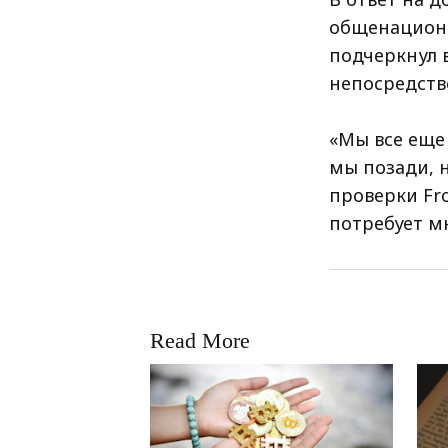
общенациона
подчеркнул в
непосредств
«Мы все еще 
мы позади, 
проверки Fro
потребует мн
Read More