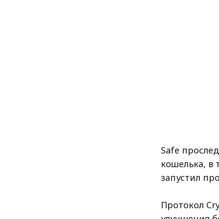
Safe просле
кошелька, в 
запустил пр
Протокол Cr
улучшения бе