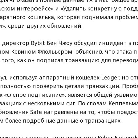
ьском интерфейсе» и «Удалить конкретную под
аратного кошелька, которая поднимала пробле
», среди других обновлений.
 директор Bybit Бен Чжоу обсудил инцидент в п
ином Кевином Флолььером, объяснив, что атака 
 того, как он подписал транзакцию для перевода
л, используя аппаратный кошелек Ledger, но от
 полностью проверить детали транзакции. Проб
к «слепое подписание», является общей уязвимо
закциях с несколькими сиг. По словам Кеппельм
бновления Safe направлены на то, чтобы предос
 более подробные данные о транзакциях.
олжность генерального директора Kyber Network 