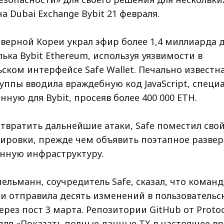
а Dubai Exchange Bybit 21 февраля.
еверной Кореи украл эфир более 1,4 миллиарда 
лька Bybit Ethereum, используя уязвимости в
ском интерфейсе Safe Wallet. Печально известн
уппы вводила враждебную код JavaScript, специ
ную для Bybit, просеяв более 400 000 ETH.
твратить дальнейшие атаки, Safe поместил свой
ировки, прежде чем объявить поэтапное разве
нную инфраструктуру.
льманн, соучредитель Safe, сказал, что команд
 и отправила десять изменений в пользовательс
рез пост 3 марта. Репозитории GitHub от Protoc
для «Показать полные данные TX в настоящее вр