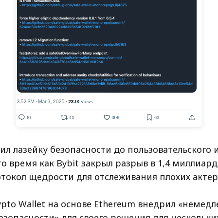
дил лазейку безопасности до пользовательского
то время как Bybit закрыл разрыв в 1,4 миллиар
отокол щедрости для отслеживания плохих актер
ypto Wallet на основе Ethereum внедрил «немед
зопасности» для своего решения для нескольких