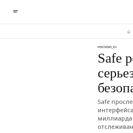
⌂
RRCNEWS_RU
Safe 
серье
безоп
Safe просл
интерфейса 
миллиарда 
отслеживан