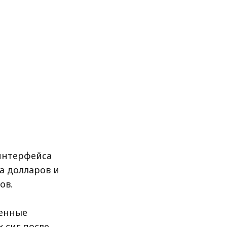
 интерфейса
да долларов и
ов.
ленные
 сиг после