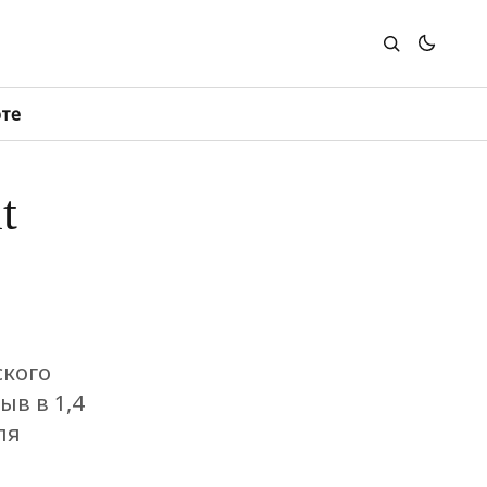
юте
t
ского
ыв в 1,4
ля