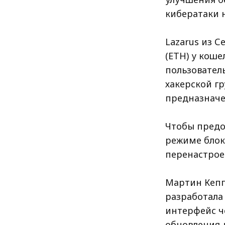
кибератаки н
Lazarus из С
(ETH) у коше
пользователь
хакерской гр
предназначен
Чтобы предо
режиме блок
перенастрое
Мартин Кеппе
разработала
интерфейс че
обновления 