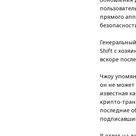
пользовател
прямого апп
безопасности
Генеральный
Shift с хозя
вскоре после
Чжоу упомяну
он не может
известная ка
крипто-тран
последние о
подписавшим
В ответ на д