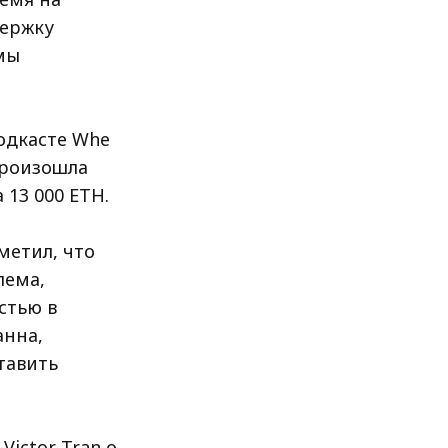
держку
мы
одкасте Whe
произошла
 13 000 ETH.
метил, что
лема,
стью в
анна,
тавить
Victor Tran о