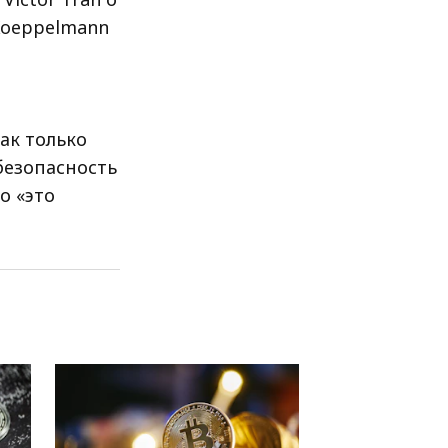
Koeppelmann
ак только
безопасность
о «это