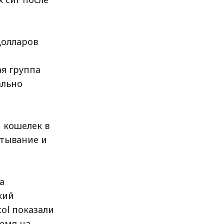
долларов
ая группа
ально
 кошелек в
ртывание и
а
кий
ol показали
емя на