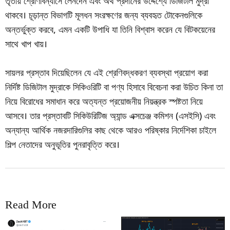
তৃতীয় শ্রেণিবিন্যাসে লেনদেন এবং অর্থ প্রদানের উদ্দেশ্যে ডিজিটাল মুদ্রা
থাকবে। চূড়ান্ত বিভাগটি মূলধন সংরক্ষণের জন্য ব্যবহৃত টোকেনগুলিকে
অন্তর্ভুক্ত করবে, এমন একটি উপাধি যা তিনি বিশ্বাস করেন যে বিটকয়েনের
সাথে খাপ খায়।
সায়লর প্রস্তাব দিয়েছিলেন যে এই শ্রেণিবদ্ধকরণ ব্যবস্থা প্রয়োগ করা
নির্দিষ্ট ডিজিটাল মুদ্রাকে সিকিওরিটি বা পণ্য হিসাবে বিবেচনা করা উচিত কিনা তা
নিয়ে বিরোধের সমাধান করে অত্যন্ত প্রয়োজনীয় নিয়ন্ত্রক স্পষ্টতা নিয়ে
আসবে। তার প্রস্তাবটি সিকিউরিটিজ অ্যান্ড এক্সচেঞ্জ কমিশন (এসইসি) এবং
অন্যান্য আর্থিক নজরদারিগুলির কাছ থেকে আরও পরিষ্কার নির্দেশিকা চাইলে
শিল্প নেতাদের অনুভূতির পুনরাবৃত্তি করে।
Read More