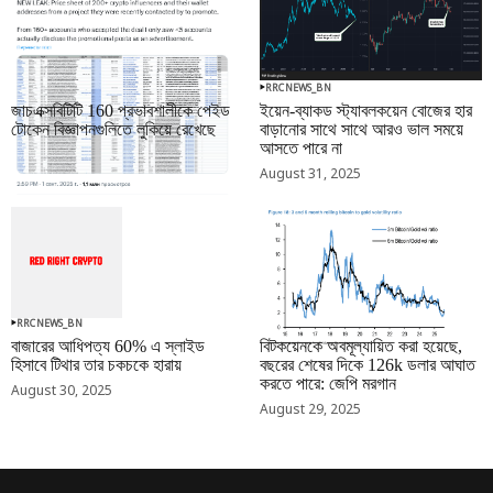
RRCNEWS_BN
RRCNEWS_BN
জাচএক্সবিটিটি 160 প্রভাবশালীকে পেইড
ইয়েন-ব্যাকড স্ট্যাবলকয়েন বোজের হার
টোকেন বিজ্ঞাপনগুলিতে লুকিয়ে রেখেছে
বাড়ানোর সাথে সাথে আরও ভাল সময়ে
আসতে পারে না
September 01, 2025
August 31, 2025
RRCNEWS_BN
RRCNEWS_BN
বাজারের আধিপত্য 60% এ স্লাইড
বিটকয়েনকে অবমূল্যায়িত করা হয়েছে,
হিসাবে টিথার তার চকচকে হারায়
বছরের শেষের দিকে 126k ডলার আঘাত
করতে পারে: জেপি মরগান
August 30, 2025
August 29, 2025