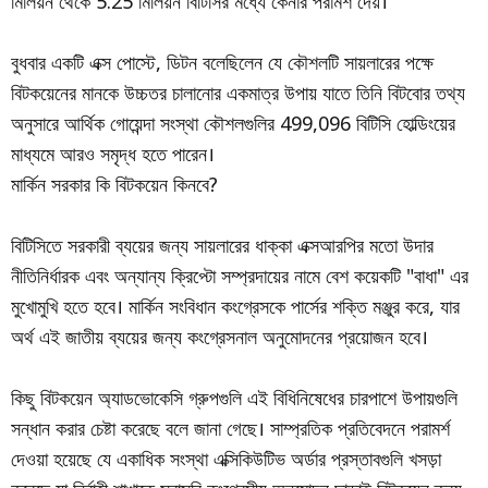
মিলিয়ন থেকে 5.25 মিলিয়ন বিটিসির মধ্যে কেনার পরামর্শ দেয়।
বুধবার একটি এক্স পোস্টে, ডিটন বলেছিলেন যে কৌশলটি সায়লারের পক্ষে
বিটকয়েনের মানকে উচ্চতর চালানোর একমাত্র উপায় যাতে তিনি বিটবোর তথ্য
অনুসারে আর্থিক গোয়েন্দা সংস্থা কৌশলগুলির 499,096 বিটিসি হোল্ডিংয়ের
মাধ্যমে আরও সমৃদ্ধ হতে পারেন।
মার্কিন সরকার কি বিটকয়েন কিনবে?
বিটিসিতে সরকারী ব্যয়ের জন্য সায়লারের ধাক্কা এক্সআরপির মতো উদার
নীতিনির্ধারক এবং অন্যান্য ক্রিপ্টো সম্প্রদায়ের নামে বেশ কয়েকটি "বাধা" এর
মুখোমুখি হতে হবে। মার্কিন সংবিধান কংগ্রেসকে পার্সের শক্তি মঞ্জুর করে, যার
অর্থ এই জাতীয় ব্যয়ের জন্য কংগ্রেসনাল অনুমোদনের প্রয়োজন হবে।
কিছু বিটকয়েন অ্যাডভোকেসি গ্রুপগুলি এই বিধিনিষেধের চারপাশে উপায়গুলি
সন্ধান করার চেষ্টা করেছে বলে জানা গেছে। সাম্প্রতিক প্রতিবেদনে পরামর্শ
দেওয়া হয়েছে যে একাধিক সংস্থা এক্সিকিউটিভ অর্ডার প্রস্তাবগুলি খসড়া