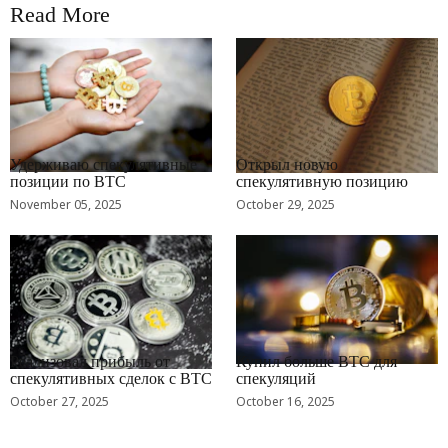
Read More
RRCNEWS_RU
RRCNEWS_RU
Удерживаю спекулятивные
Открыл новую
позиции по BTC
спекулятивную позицию
November 05, 2025
October 29, 2025
RRCNEWS_RU
RRCNEWS_RU
Реализовал прибыль от
Купил больше BTC для
спекулятивных сделок с BTC
спекуляций
October 27, 2025
October 16, 2025