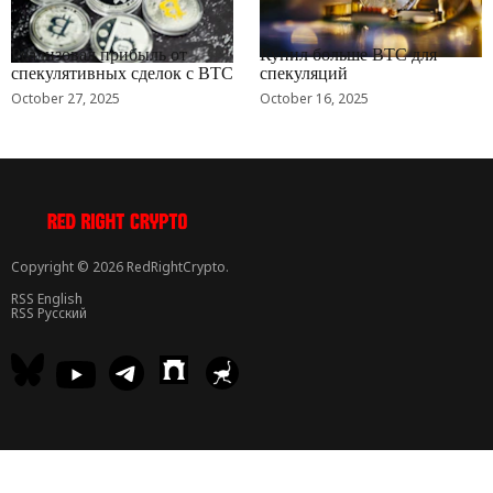
RRCNEWS_RU
RRCNEWS_RU
Реализовал прибыль от
Купил больше BTC для
спекулятивных сделок с BTC
спекуляций
October 27, 2025
October 16, 2025
Copyright © 2026 RedRightCrypto.
RSS English
RSS Русский