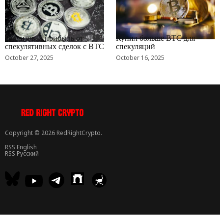
RRCNEWS_RU
RRCNEWS_RU
Реализовал прибыль от
Купил больше BTC для
спекулятивных сделок с BTC
спекуляций
October 27, 2025
October 16, 2025
Copyright © 2026 RedRightCrypto.
RSS English
RSS Русский