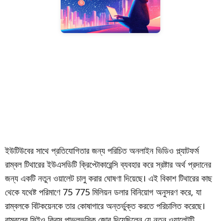
ইউটিউবের সাথে প্রতিযোগিতার জন্য পরিচিত অনলাইন ভিডিও প্ল্যাটফর্ম
রাম্বল টিথারের ইউএসডিটি ক্রিপ্টোকারেন্সি ব্যবহার করে স্রষ্টার অর্থ প্রদানের
জন্য একটি নতুন ওয়ালেট চালু করার ঘোষণা দিয়েছে। এই বিকাশ টিথারের কাছ
থেকে যথেষ্ট পরিমাণে 75 775 মিলিয়ন ডলার বিনিয়োগ অনুসরণ করে, যা
রাম্বলকে বিটকয়েনকে তার কোষাগারে অন্তর্ভুক্ত করতে পরিচালিত করেছে।
রাম্বলের সিইও ক্রিস পাভলভস্কি জোর দিয়েছিলেন যে নতুন ওয়ালেটটি