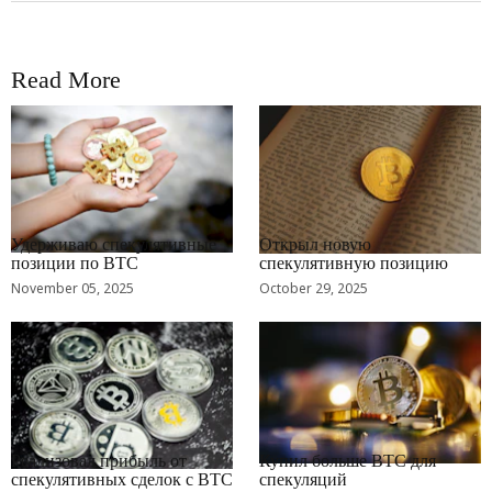
Read More
RRCNEWS_RU
RRCNEWS_RU
Удерживаю спекулятивные
Открыл новую
позиции по BTC
спекулятивную позицию
November 05, 2025
October 29, 2025
RRCNEWS_RU
RRCNEWS_RU
Реализовал прибыль от
Купил больше BTC для
спекулятивных сделок с BTC
спекуляций