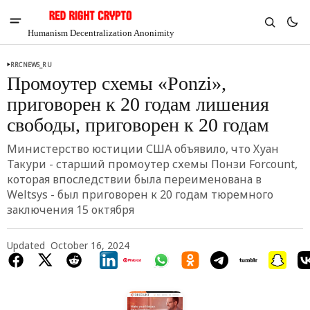
Humanism Decentralization Anonimity
RRCNEWS_RU
Промоутер схемы «Ponzi»,
приговорен к 20 годам лишения
свободы, приговорен к 20 годам
Министерство юстиции США объявило, что Хуан
Такури - старший промоутер схемы Понзи Forcount,
которая впоследствии была переименована в
Weltsys - был приговорен к 20 годам тюремного
заключения 15 октября
Updated
October 16, 2024
V
Chia
$1.32
-3.59%