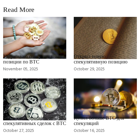
Read More
RRCNEWS_RU
RRCNEWS_RU
Удерживаю спекулятивные
Открыл новую
позиции по BTC
спекулятивную позицию
November 05, 2025
October 29, 2025
RRCNEWS_RU
RRCNEWS_RU
Реализовал прибыль от
Купил больше BTC для
спекулятивных сделок с BTC
спекуляций
October 27, 2025
October 16, 2025