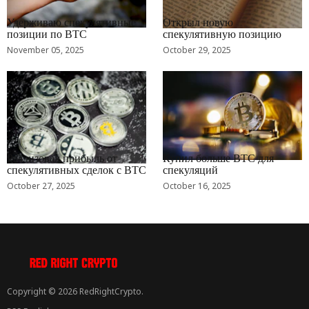
RRCNEWS_RU
RRCNEWS_RU
Удерживаю спекулятивные
Открыл новую
позиции по BTC
спекулятивную позицию
November 05, 2025
October 29, 2025
RRCNEWS_RU
RRCNEWS_RU
Реализовал прибыль от
Купил больше BTC для
спекулятивных сделок с BTC
спекуляций
October 27, 2025
October 16, 2025
Copyright © 2026 RedRightCrypto.