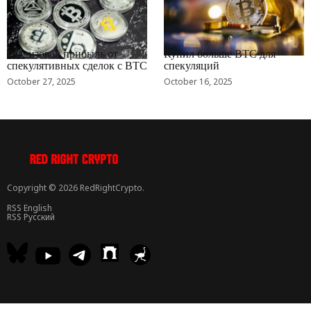
RRCNEWS_RU
RRCNEWS_RU
Реализовал прибыль от
Купил больше BTC для
спекулятивных сделок с BTC
спекуляций
October 27, 2025
October 16, 2025
Copyright © 2026 RedRightCrypto.
RSS English
RSS Русский