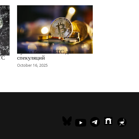
RRCNEWS_RU
Купил больше BTC для
TC
спекуляций
October 16, 2025