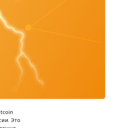
tcoin
сии. Это