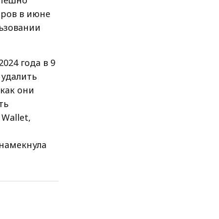
спешно
ров в июне
льзовании
024 года в 9
 удалить
как они
ть
Wallet,
 намекнула