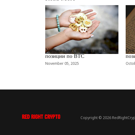
RRCNEWS_RU
RRCN
Удерживаю спекулятивные
Отк
позиции по BTC
поз
November 05, 2025
Octob
Copyright © 2026 RedRightCryp