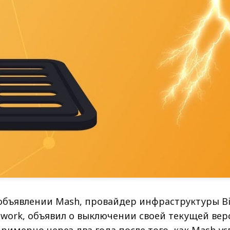
объявлении Mash, провайдер инфраструктуры Bi
twork, объявил о выключении своей текущей вер