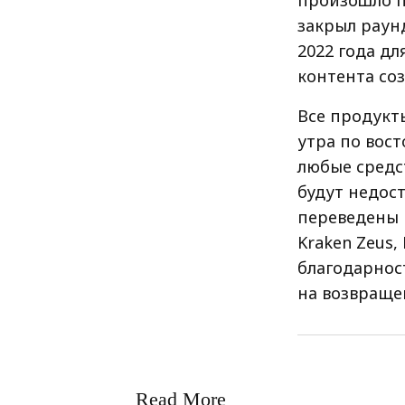
произошло п
закрыл раун
2022 года д
контента со
Все продукты
утра по вос
любые средст
будут недост
переведены н
Kraken Zeus,
благодарнос
на возвраще
Read More