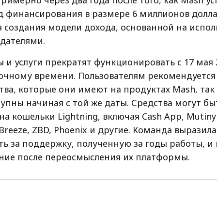
римерно через два года после того, как Mash у
д финансирования в размере 6 миллионов долла
ля создания модели дохода, основанной на испо
здателями.
 и услуги прекратят функционировать с 17 мая 2
точному времени. Пользователям рекомендуется
ва, которые они имеют на продуктах Mash, так 
упны начиная с той же даты. Средства могут бы
а кошельки Lightning, включая Cash App, Mutiny 
 Breeze, ZBD, Phoenix и другие. Команда выразила
ть за поддержку, полученную за годы работы, и
ние после переосмысления их платформы.