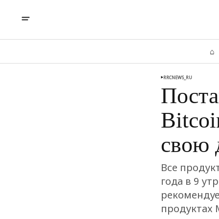
⌂
RRCNEWS_RU
Поста
Bitco
свою 
Все продукт
года в 9 у
рекомендуе
продуктах M