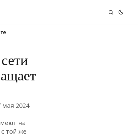
юте
сети
ращает
 мая 2024
имеют на
с той же