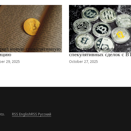
EWS_RU
RRCNEWS_RU
рыл новую спекулятивную
Реализовал прибыль от
ицию
спекулятивных сделок с B
er 29, 2025
October 27, 2025
to.
RSS English
RSS Русский