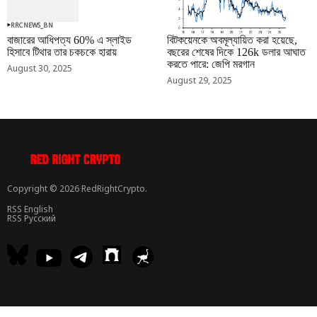
RRCNEWS_BN
RRCNEWS_BN
বাজারের আধিপত্য 60% এ স্লাইড
বিটকয়েনকে অবমূল্যায়িত করা হয়েছে,
হিসাবে টিথার তার চকচকে হারায়
বছরের শেষের দিকে 126k ডলার আঘাত
করতে পারে: জেপি মরগান
August 30, 2025
August 29, 2025
Copyright © 2026 RedRightCrypto.
RSS English
RSS Русский