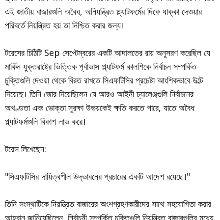
এই জাতীয় বাজারগুলি অবৈধ, অনিয়ন্ত্রিত প্ল্যাটফর্মের দিকে ধাক্কা দেওয়ার
পরিবর্তে নিয়ন্ত্রিত হয় তা নিশ্চিত করার জন্য।
টরেসের চিঠিটি Sep সেপ্টেম্বরের একটি আদালতের রায় অনুসরণ করেছিল যে
মার্কিন যুক্তরাষ্ট্রে ভিত্তিক পূর্বাভাস প্ল্যাটফর্ম কালশিকে নির্বাচন সম্পর্কিত
চুক্তিগুলি দেওয়া থেকে বিরত রাখতে সিএফটিসির প্রচেষ্টা আংশিকভাবে উল্টে
দিয়েছে। তিনি জোর দিয়েছিলেন যে আরও আইনী চ্যালেঞ্জগুলি নির্বাচনের
অখণ্ডতা এবং ভোক্তা সুরক্ষা উভয়কেই ক্ষতি করতে পারে, যাতে অবৈধ
প্ল্যাটফর্মগুলি বিকাশ লাভ করে।
টরেস লিখেছেন:
"সিএফটিসির দায়িত্বশীল উদ্ভাবনের প্রচারের একটি আদেশ রয়েছে।"
তিনি সংস্থাটিকে নিয়ন্ত্রিত বাজারের অংশগ্রহণকারীদের সাথে সহযোগিতা করার
আহ্বান জানিয়েছিলেন, নির্বাচনী সম্পর্কিত চুক্তিগুলি নিয়ন্ত্রিত বাজারগুলির মধ্যে