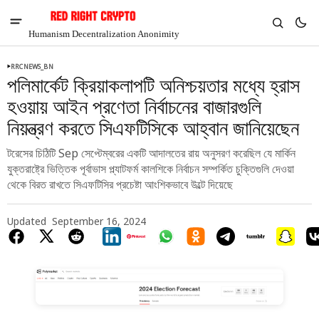
Humanism Decentralization Anonimity
RRCNEWS_BN
পলিমার্কেট ক্রিয়াকলাপটি অনিশ্চয়তার মধ্যে হ্রাস
হওয়ায় আইন প্রণেতা নির্বাচনের বাজারগুলি
নিয়ন্ত্রণ করতে সিএফটিসিকে আহ্বান জানিয়েছেন
টরেসের চিঠিটি Sep সেপ্টেম্বরের একটি আদালতের রায় অনুসরণ করেছিল যে মার্কিন
যুক্তরাষ্ট্রে ভিত্তিক পূর্বাভাস প্ল্যাটফর্ম কালশিকে নির্বাচন সম্পর্কিত চুক্তিগুলি দেওয়া
থেকে বিরত রাখতে সিএফটিসির প্রচেষ্টা আংশিকভাবে উল্টে দিয়েছে
Updated
September 16, 2024
V
Chia
$1.38
-2.18%