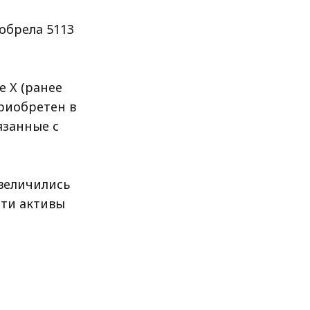
обрела 5113
 X (ранее
приобретен в
язанные с
величились
эти активы
й