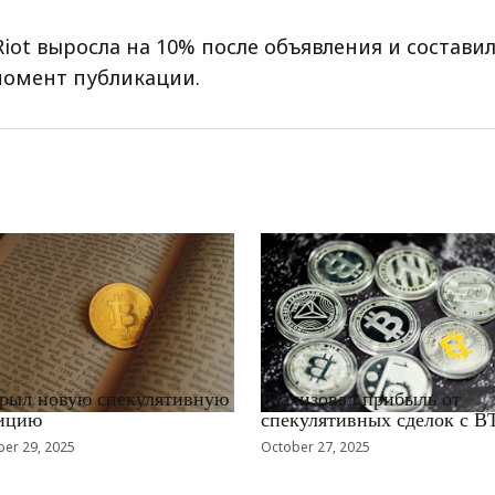
iot выросла на 10% после объявления и составил
момент публикации.
EWS_RU
RRCNEWS_RU
рыл новую спекулятивную
Реализовал прибыль от
ицию
спекулятивных сделок с B
er 29, 2025
October 27, 2025