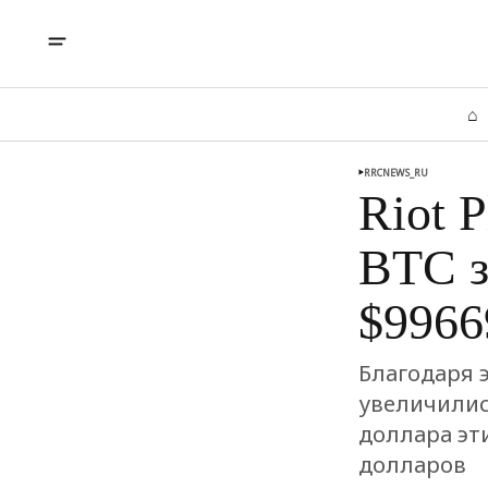
⌂
RRCNEWS_RU
Riot 
BTC з
$9966
Благодаря 
увеличились
доллара эт
долларов