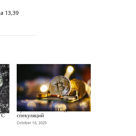
а 13,39
RRCNEWS_RU
Купил больше BTC для
TC
спекуляций
October 16, 2025