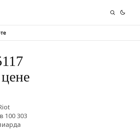
юте
5117
 цене
iot
в 100 303
лиарда