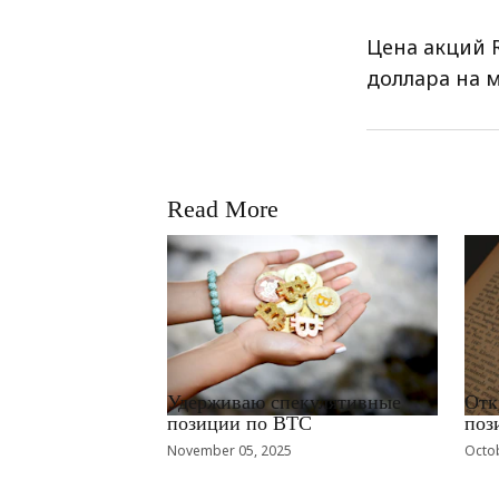
Цена акций R
доллара на 
Read More
RRCNEWS_RU
RRCN
Удерживаю спекулятивные
Отк
позиции по BTC
поз
November 05, 2025
Octob