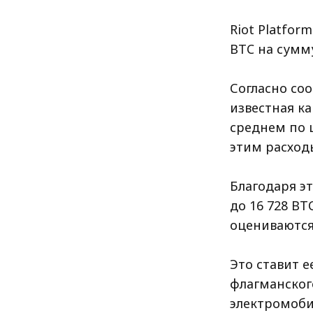
Riot Platfor
BTC на сумм
Согласно со
известная ка
среднем по ц
этим расход
Благодаря э
до 16 728 BT
оцениваются
Это ставит 
флагманског
электромобил