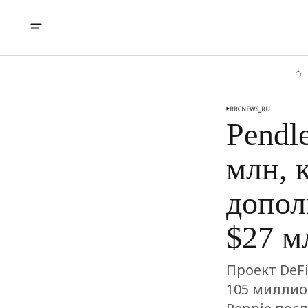
⌂
RRCNEWS_RU
Pendl
млн, 
допол
$27 м
Проект DeF
105 миллио