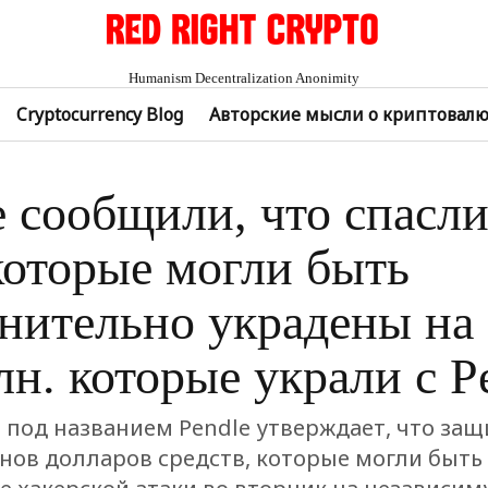
Humanism Decentralization Anonimity
Cryptocurrency Blog
Авторские мысли о криптовал
e сообщили, что спасли
которые могли быть
нительно украдены на
лн. которые украли с P
i под названием Pendle утверждает, что за
нов долларов средств, которые могли быть