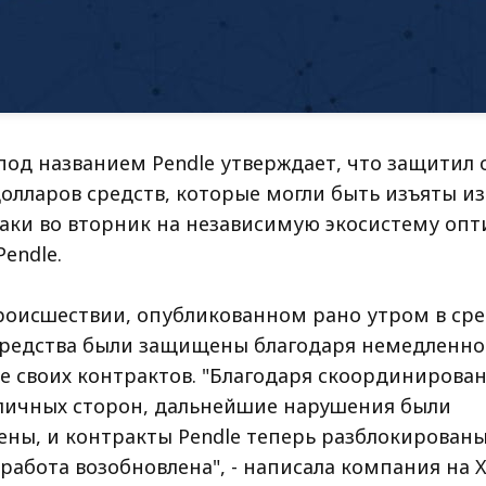
под названием Pendle утверждает, что защитил 
лларов средств, которые могли быть изъяты из
таки во вторник на независимую экосистему оп
endle.
роисшествии, опубликованном рано утром в сред
 средства были защищены благодаря немедленн
е своих контрактов. "Благодаря скоординиров
личных сторон, дальнейшие нарушения были
ны, и контракты Pendle теперь разблокированы
абота возобновлена", - написала компания на X